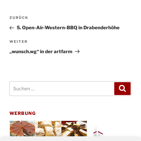
Beitragsnavigation
Vorheriger
ZURÜCK
Beitrag
5. Open-Air-Western-BBQ in Drabenderhöhe
Nächster
WEITER
Beitrag
„wunsch.wg“ in der artfarm
Suchen
Suche
nach:
WERBUNG