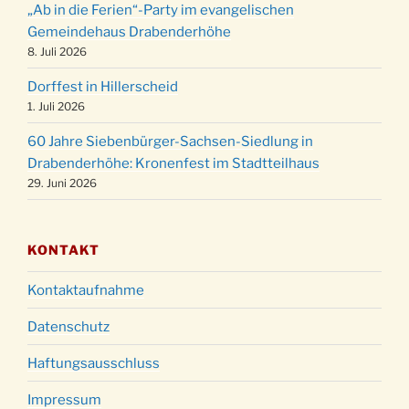
24.12.
„Ab in die Ferien“-Party im evangelischen
15:00 Uhr
Gemeindehaus Drabenderhöhe
Weihnachtsgottesdienst in der Kirche um
8. Juli 2026
24.12.
18:00 Uhr
Dorffest in Hillerscheid
Christmette mit der ev. Jugend in der Kirche
24.12.
1. Juli 2026
um 23:00 Uhr
60 Jahre Siebenbürger-Sachsen-Siedlung in
Gottesdienst zu Silvester in der Kirche um
31.12.
Drabenderhöhe: Kronenfest im Stadtteilhaus
18:00 Uhr
29. Juni 2026
KONTAKT
Kontaktaufnahme
Datenschutz
Haftungsausschluss
Impressum