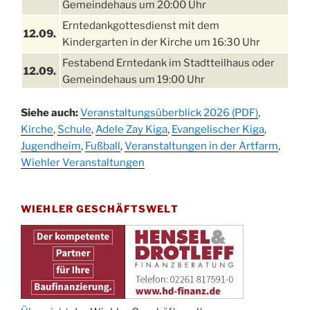
Gemeindehaus um 20:00 Uhr
Erntedankgottesdienst mit dem
12.09.
Kindergarten in der Kirche um 16:30 Uhr
Festabend Erntedank im Stadtteilhaus oder
12.09.
Gemeindehaus um 19:00 Uhr
Umzug und Feier zum Erntedankfest am
13.09.
Siehe auch:
Veranstaltungsüberblick 2026 (PDF)
,
Stadtteilhaus um 14:00 Uhr
Kirche
,
Schule
,
Adele Zay Kiga
,
Evangelischer Kiga
,
Schlagerabend im Stadtteilhaus
Jugendheim
19.09.
,
Fußball
,
Veranstaltungen in der Artfarm
,
Drabenderhöhe
Wiehler Veranstaltungen
25. u.
Oktoberfest im Cafe XXS
26.09.
WIEHLER GESCHÄFTSWELT
Kinderbibeltag im Ev. Gemeindehaus von 10-
26.09.
12 Uhr
Afterwork-Andacht um 18:00 Uhr in der
09.10.
Kirche
Sandmännchen-Gottesdienst in der Kirche
10.10.
oder im Ev. Gemeindehaus um 18:00 Uhr