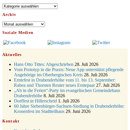
08.11.
Uhr
Nachrichten
12.11.
St. Martin Umzug in Drabenderhöhe um 17:00 Uhr
Archiv
Gedenkfeier zum Volkstrauertag am Friedhof
15.11.
Drabenderhöhe um 11:15 Uhr
Archiv
21.11.
Basar im Ev. Gemeindehaus von 14-16:30 Uhr
Soziale Medien
Katharinenball des Honterus Chors im Stadtteilhaus um
21.11.
19:00 Uhr
28.11.
Kinderbibeltag im Ev. Gemeindehaus von 10-12 Uhr
Aktuelles
Adventliches Beisammensein am Robert-Gassner-Hof um
28.11.
15:00 Uhr
Hans Otto Tittes: Abgeschrieben
28. Juli 2026
Katharinenball der Kreisgruppe im Stadtteilhaus um 19:00
Vom Prototyp in die Praxis: Neue App unterstützt pflegende
28.11.
Uhr
Angehörige im Oberbergischen Kreis
28. Juli 2026
Adventsfeier des Frauenvereins im Ev. Gemeindehaus um
Erntefest in Drabenderhöhe vom 11. bis 13. September:
03.12.
19:00 Uhr
Rabea und Thorsten Reuter neues Erntepaar
27. Juli 2026
„Ab in die Ferien“-Party im evangelischen Gemeindehaus
Puer-Natus weihnachtliches Brauchtum am Robert-
11.12.
Drabenderhöhe
8. Juli 2026
Gassner-Hof um 17:00 Uhr
Dorffest in Hillerscheid
1. Juli 2026
19.12.
Kinderbibeltag im Ev. Gemeindehaus von 10-12 Uhr
60 Jahre Siebenbürger-Sachsen-Siedlung in Drabenderhöhe:
Weihnachts-Konzert des Honterus Chors in der Kirche um
Kronenfest im Stadtteilhaus
29. Juni 2026
20.12.
17:00 Uhr
Kontakt
Familiengottesdienst mit Krippenspiel im Ev.
24.12.
Gemeindehaus um 15:00 Uhr