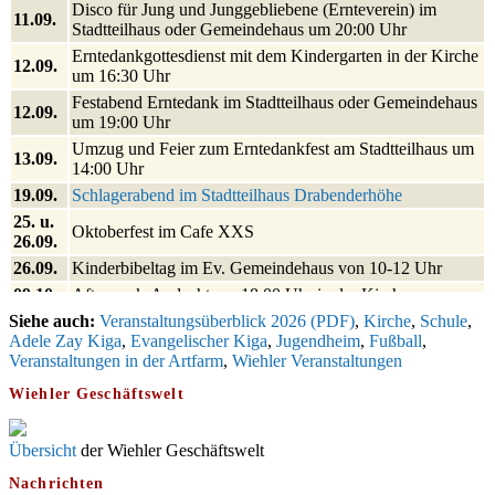
Disco für Jung und Junggebliebene (Ernteverein) im
11.09.
Stadtteilhaus oder Gemeindehaus um 20:00 Uhr
Erntedankgottesdienst mit dem Kindergarten in der Kirche
12.09.
um 16:30 Uhr
Festabend Erntedank im Stadtteilhaus oder Gemeindehaus
12.09.
um 19:00 Uhr
Umzug und Feier zum Erntedankfest am Stadtteilhaus um
13.09.
14:00 Uhr
19.09.
Schlagerabend im Stadtteilhaus Drabenderhöhe
25. u.
Oktoberfest im Cafe XXS
26.09.
26.09.
Kinderbibeltag im Ev. Gemeindehaus von 10-12 Uhr
09.10.
Afterwork-Andacht um 18:00 Uhr in der Kirche
Siehe auch:
Sandmännchen-Gottesdienst in der Kirche oder im Ev.
Veranstaltungsüberblick 2026 (PDF)
,
Kirche
,
Schule
,
10.10.
Adele Zay Kiga
Gemeindehaus um 18:00 Uhr
,
Evangelischer Kiga
,
Jugendheim
,
Fußball
,
Veranstaltungen in der Artfarm
,
Wiehler Veranstaltungen
11.10.
Oktoberfest MGV im Stadtteilhaus um 11:00 Uhr
Wiehler Geschäftswelt
Blutspenden des DRK im Ev. Gemeindehaus von 16-20
29.10.
Uhr
Gottesdienst zum Reformationstag in der Kirche um 18:30
Übersicht
der Wiehler Geschäftswelt
31.10.
Uhr
Nachrichten
Konzert Akkordeon-Orchester im Stadtteilhaus um 16:00