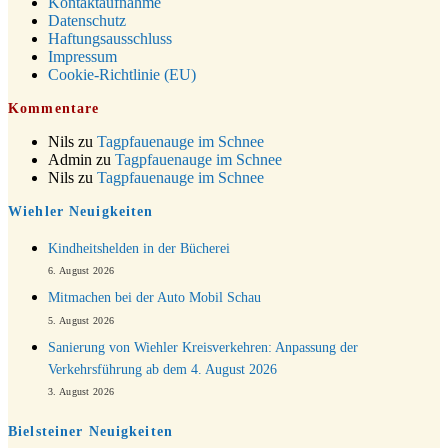
Kontaktaufnahme
24.12.
Familiengottesdienst in der FeG um 16 Uhr
Datenschutz
Haftungsausschluss
24.12.
Weihnachtsgottesdienst in der Kirche um 15:00 Uhr
Impressum
24.12.
Weihnachtsgottesdienst in der Kirche um 18:00 Uhr
Cookie-Richtlinie (EU)
24.12.
Christmette mit der ev. Jugend in der Kirche um 23:00 Uhr
Kommentare
31.12.
Gottesdienst zu Silvester in der Kirche um 18:00 Uhr
Nils
zu
Tagpfauenauge im Schnee
Admin
zu
Tagpfauenauge im Schnee
Nils
zu
Tagpfauenauge im Schnee
Wiehler Neuigkeiten
Kindheitshelden in der Bücherei
6. August 2026
Mitmachen bei der Auto Mobil Schau
5. August 2026
Sanierung von Wiehler Kreisverkehren: Anpassung der
Verkehrsführung ab dem 4. August 2026
3. August 2026
Bielsteiner Neuigkeiten