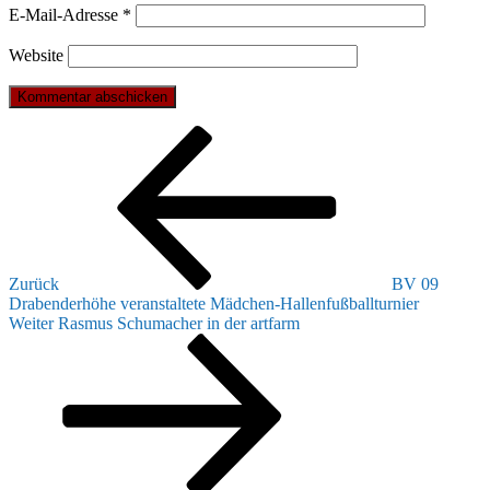
E-Mail-Adresse
*
Website
Beitragsnavigation
Vorheriger
Beitrag
Zurück
BV 09
Drabenderhöhe veranstaltete Mädchen-Hallenfußballturnier
Nächster
Weiter
Rasmus Schumacher in der artfarm
Beitrag