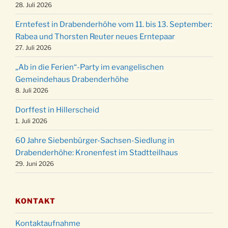
der Kirche um 17:00 Uhr
28. Juli 2026
Familiengottesdienst mit Krippenspiel im Ev.
24.12.
Erntefest in Drabenderhöhe vom 11. bis 13. September:
Gemeindehaus um 15:00 Uhr
Rabea und Thorsten Reuter neues Erntepaar
24.12.
Familiengottesdienst in der FeG um 16 Uhr
27. Juli 2026
Weihnachtsgottesdienst in der Kirche um
24.12.
„Ab in die Ferien“-Party im evangelischen
15:00 Uhr
Gemeindehaus Drabenderhöhe
Weihnachtsgottesdienst in der Kirche um
8. Juli 2026
24.12.
18:00 Uhr
Dorffest in Hillerscheid
Christmette mit der ev. Jugend in der Kirche
24.12.
1. Juli 2026
um 23:00 Uhr
60 Jahre Siebenbürger-Sachsen-Siedlung in
Gottesdienst zu Silvester in der Kirche um
31.12.
Drabenderhöhe: Kronenfest im Stadtteilhaus
18:00 Uhr
29. Juni 2026
KONTAKT
Kontaktaufnahme