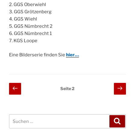
2. GGS Oberwiehl
3. GGS Grötzenberg
4. GGS Wiehl
5. GGS Nümbrecht 2
6. GGS Nümbrecht 1
7. KGS Loope
Eine Bilderserie finden Sie
hier…
Seitennummerierung
Vorherige
Näch
Seite
2
Seite
Seit
der
Beiträge
Suchen
Suche
nach: