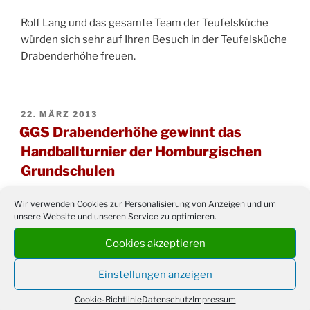
Rolf Lang und das gesamte Team der Teufelsküche
würden sich sehr auf Ihren Besuch in der Teufelsküche
Drabenderhöhe freuen.
VERÖFFENTLICHT
22. MÄRZ 2013
AM
GGS Drabenderhöhe gewinnt das
Handballturnier der Homburgischen
Grundschulen
Bei der sechsten Homburgischen Handball
Wir verwenden Cookies zur Personalisierung von Anzeigen und um
unsere Website und unseren Service zu optimieren.
Grundschulmeisterschaft in Wiehl gewann die
Schulmannschaft der GGS Drabenderhöhe zum ersten
Cookies akzeptieren
Mal die Meisterschaft.
Einstellungen anzeigen
Cookie-Richtlinie
Datenschutz
Impressum
Foto:
Christian Melzer