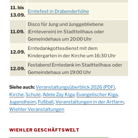
11. bis
Erntefest in Drabenderhöhe
13.09.
Disco für Jung und Junggebliebene
11.09.
(Ernteverein) im Stadtteilhaus oder
Gemeindehaus um 20:00 Uhr
Erntedankgottesdienst mit dem
12.09.
Kindergarten in der Kirche um 16:30 Uhr
Festabend Erntedank im Stadtteilhaus oder
12.09.
Gemeindehaus um 19:00 Uhr
Umzug und Feier zum Erntedankfest am
13.09.
Siehe auch:
Veranstaltungsüberblick 2026 (PDF)
,
Stadtteilhaus um 14:00 Uhr
Kirche
,
Schule
,
Adele Zay Kiga
,
Evangelischer Kiga
,
Schlagerabend im Stadtteilhaus
Jugendheim
19.09.
,
Fußball
,
Veranstaltungen in der Artfarm
,
Drabenderhöhe
Wiehler Veranstaltungen
25. u.
Oktoberfest im Cafe XXS
26.09.
WIEHLER GESCHÄFTSWELT
Kinderbibeltag im Ev. Gemeindehaus von 10-
26.09.