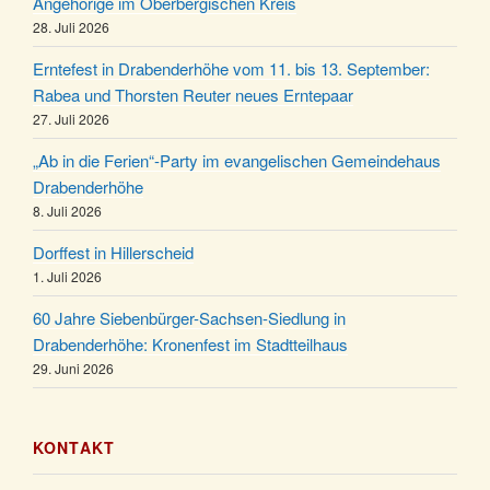
Angehörige im Oberbergischen Kreis
Puer-Natus weihnachtliches Brauchtum am
11.12.
28. Juli 2026
Robert-Gassner-Hof um 17:00 Uhr
Kinderbibeltag im Ev. Gemeindehaus von 10-12
Erntefest in Drabenderhöhe vom 11. bis 13. September:
19.12.
Uhr
Rabea und Thorsten Reuter neues Erntepaar
27. Juli 2026
Weihnachts-Konzert des Honterus Chors in der
20.12.
Kirche um 17:00 Uhr
„Ab in die Ferien“-Party im evangelischen Gemeindehaus
Familiengottesdienst mit Krippenspiel im Ev.
Drabenderhöhe
24.12.
Gemeindehaus um 15:00 Uhr
8. Juli 2026
24.12.
Familiengottesdienst in der FeG um 16 Uhr
Dorffest in Hillerscheid
Weihnachtsgottesdienst in der Kirche um 15:00
1. Juli 2026
24.12.
Uhr
60 Jahre Siebenbürger-Sachsen-Siedlung in
Weihnachtsgottesdienst in der Kirche um 18:00
Drabenderhöhe: Kronenfest im Stadtteilhaus
24.12.
Uhr
29. Juni 2026
Christmette mit der ev. Jugend in der Kirche um
24.12.
23:00 Uhr
KONTAKT
Gottesdienst zu Silvester in der Kirche um 18:00
31.12.
Uhr