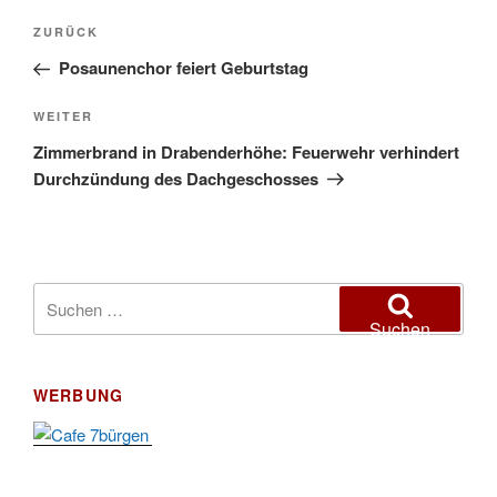
Beitragsnavigation
Vorheriger
ZURÜCK
Beitrag
Posaunenchor feiert Geburtstag
Nächster
WEITER
Beitrag
Zimmerbrand in Drabenderhöhe: Feuerwehr verhindert
Durchzündung des Dachgeschosses
Suchen
nach:
Suchen
WERBUNG