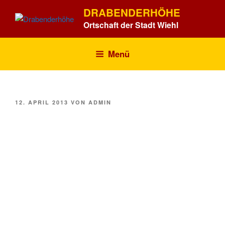
Zum
DRABENDERHÖHE
Inhalt
Ortschaft der Stadt Wiehl
springen
Menü
VERÖFFENTLICHT
12. APRIL 2013
VON
ADMIN
AM