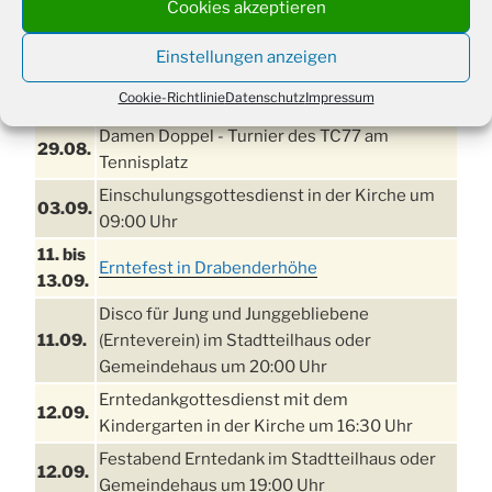
Cookies akzeptieren
TERMINE
Einstellungen anzeigen
21. bis
Sommerfreizeit der Ev. Jugend in Berlin für
Cookie-Richtlinie
Datenschutz
Impressum
28.8.
Kinder ab 13 Jahren
Damen Doppel - Turnier des TC77 am
29.08.
Tennisplatz
Einschulungsgottesdienst in der Kirche um
03.09.
09:00 Uhr
11. bis
Erntefest in Drabenderhöhe
13.09.
Disco für Jung und Junggebliebene
11.09.
(Ernteverein) im Stadtteilhaus oder
Gemeindehaus um 20:00 Uhr
Erntedankgottesdienst mit dem
12.09.
Kindergarten in der Kirche um 16:30 Uhr
Festabend Erntedank im Stadtteilhaus oder
12.09.
Gemeindehaus um 19:00 Uhr