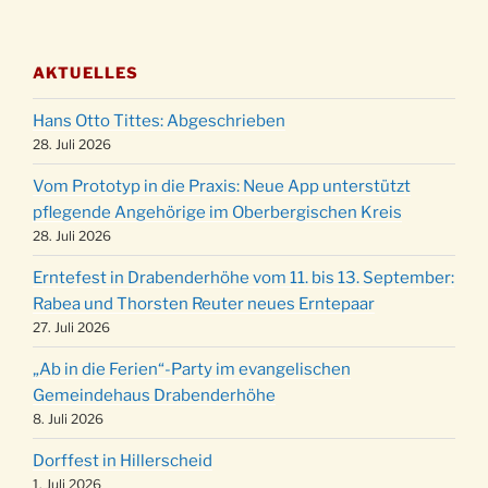
Adventsfeier des Frauenvereins im Ev.
03.12.
Gemeindehaus um 19:00 Uhr
AKTUELLES
Puer-Natus weihnachtliches Brauchtum am
11.12.
Robert-Gassner-Hof um 17:00 Uhr
Hans Otto Tittes: Abgeschrieben
Kinderbibeltag im Ev. Gemeindehaus von 10-
28. Juli 2026
19.12.
12 Uhr
Vom Prototyp in die Praxis: Neue App unterstützt
Weihnachts-Konzert des Honterus Chors in
pflegende Angehörige im Oberbergischen Kreis
20.12.
der Kirche um 17:00 Uhr
28. Juli 2026
Familiengottesdienst mit Krippenspiel im Ev.
24.12.
Erntefest in Drabenderhöhe vom 11. bis 13. September:
Gemeindehaus um 15:00 Uhr
Rabea und Thorsten Reuter neues Erntepaar
24.12.
Familiengottesdienst in der FeG um 16 Uhr
27. Juli 2026
Weihnachtsgottesdienst in der Kirche um
24.12.
„Ab in die Ferien“-Party im evangelischen
15:00 Uhr
Gemeindehaus Drabenderhöhe
Weihnachtsgottesdienst in der Kirche um
8. Juli 2026
24.12.
18:00 Uhr
Dorffest in Hillerscheid
Christmette mit der ev. Jugend in der Kirche
24.12.
1. Juli 2026