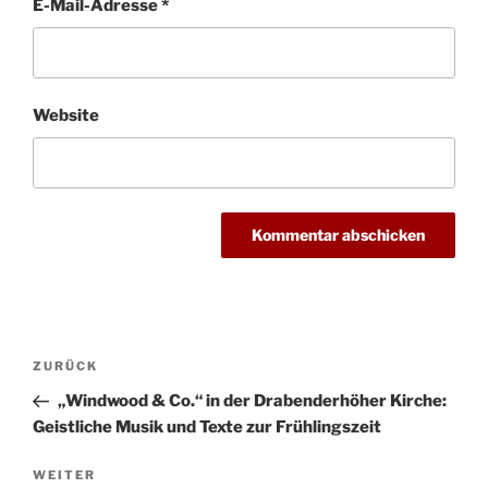
E-Mail-Adresse
*
Website
Beitragsnavigation
Vorheriger
ZURÜCK
Beitrag
„Windwood & Co.“ in der Drabenderhöher Kirche:
Geistliche Musik und Texte zur Frühlingszeit
Nächster
WEITER