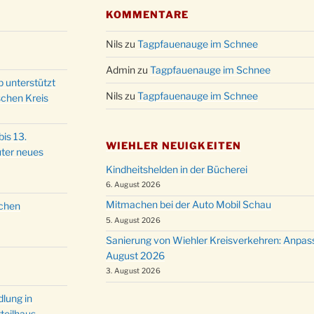
Christ
KOMMENTARE
24.12.
Kirch
Nils
zu
Tagpfauenauge im Schnee
Gottes
31.12.
um 18
Admin
zu
Tagpfauenauge im Schnee
p unterstützt
Nils
zu
Tagpfauenauge im Schnee
schen Kreis
is 13.
WIEHLER NEUIGKEITEN
ter neues
Kindheitshelden in der Bücherei
6. August 2026
Mitmachen bei der Auto Mobil Schau
schen
5. August 2026
Sanierung von Wiehler Kreisverkehren: Anpas
August 2026
3. August 2026
lung in
teilhaus