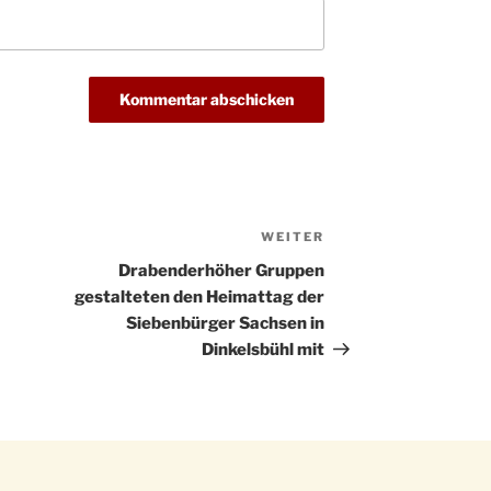
Kathar
28.11.
Stadt
Advent
03.12.
Gemei
Puer-
11.12.
am Ro
Kinde
19.12.
10-12
Weihn
WEITER
Nächster
20.12.
in der
Beitrag
Drabenderhöher Gruppen
Famili
gestalteten den Heimattag der
24.12.
Ev. G
Siebenbürger Sachsen in
Famili
Dinkelsbühl mit
24.12.
Uhr
Weihn
24.12.
15:00
Weihn
24.12.
18:00