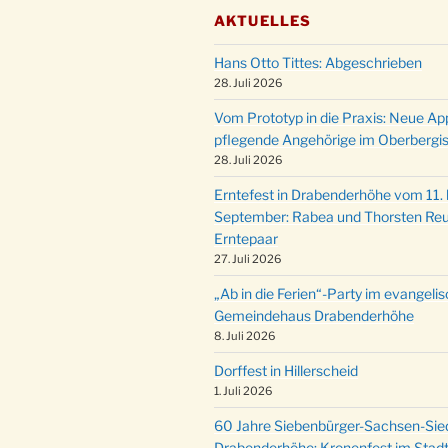
AKTUELLES
Hans Otto Tittes: Abgeschrieben
28. Juli 2026
Vom Prototyp in die Praxis: Neue Ap
pflegende Angehörige im Oberbergi
28. Juli 2026
Erntefest in Drabenderhöhe vom 11. b
September: Rabea und Thorsten Reu
Erntepaar
27. Juli 2026
„Ab in die Ferien“-Party im evangeli
Gemeindehaus Drabenderhöhe
8. Juli 2026
Dorffest in Hillerscheid
1. Juli 2026
60 Jahre Siebenbürger-Sachsen-Sied
Drabenderhöhe: Kronenfest im Stadt