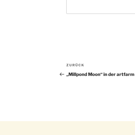
Beitragsnavigation
Vorheriger
ZURÜCK
Beitrag
„Millpond Moon“ in der artfarm