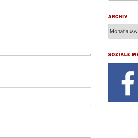
Bluts
29.10.
Gemei
ARCHIV
Gottes
31.10.
Kirch
Archiv
Konze
08.11.
Stadt
St. M
12.11.
SOZIALE M
17:00
Geden
15.11.
Fried
Basar
21.11.
16:30
Kathar
21.11.
Stadt
Kinde
28.11.
10-12
Adven
28.11.
Rober