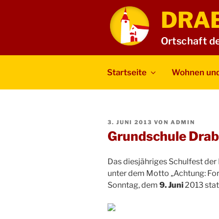
Zum
DRA
Inhalt
springen
Ortschaft d
Startseite
Wohnen und
VERÖFFENTLICHT
3. JUNI 2013
VON
ADMIN
AM
Grundschule Drab
Das diesjähriges Schulfest de
unter dem Motto „Achtung: For
Sonntag, dem
9. Juni
2013 stat