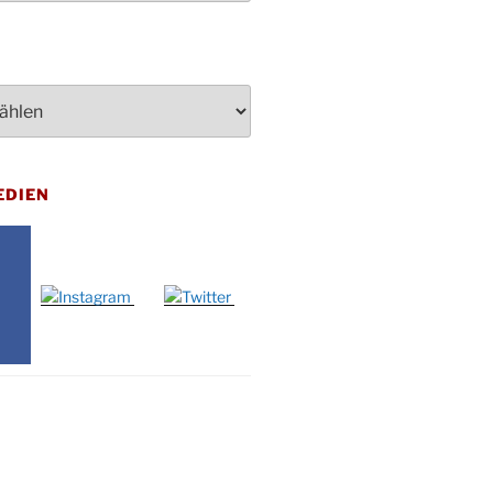
penden des DRK im Ev.
ndehaus von 16-20 Uhr
dienst zum Reformationstag in der
e um 18:30 Uhr
rt Akkordeon-Orchester im
teilhaus um 16:00 Uhr
artin Umzug in Drabenderhöhe um
EDIEN
 Uhr
kfeier zum Volkstrauertag am
hof Drabenderhöhe um 11:15 Uhr
 im Ev. Gemeindehaus von 14-
 Uhr
inenball des Honterus Chors im
teilhaus um 19:00 Uhr
rbibeltag im Ev. Gemeindehaus von
 Uhr
tliches Beisammensein am
t-Gassner-Hof um 15:00 Uhr