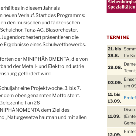
rhält es in diesem Jahr als
n neuen Verlauf. Start des Programms:
ach den musischen und tänzerischen
Schulchor, Tanz-AG, Blasorchester,
Jugendorchester) präsentieren die
TERMINE
die Ergebnisse eines Schulwettbewerbs.
21. bis
Sommer
28.8.
für Ki
 Pforten der MINIPHÄNOMENTA, die von
Damen
band der Metall- und Elektroindustrie
29.08.
Tennis
lensburg gefördert wird.
Einsch
03.09.
um 09
chuljahr eine Projektwoche, 3. bis 7.
11. bis
ter dem oben genannten Motto steht.
Ernte
13.09.
 Gelegenheit an 28
Disco 
 MINIPHÄNOMENTA dem Ziel des
11.09.
(Ernte
d „Naturgesetze hautnah und mit allen
Gemei
Ernte
12.09.