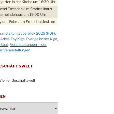
garten in der Kirche um 16:30 Uhr
bend Erntedank im Stadtteilhaus
Gemeindehaus um 19:00 Uhr
 und Feier zum Erntedankfest am
teilhaus um 14:00 Uhr
ranstaltungsüberblick 2026 (PDF)
,
gerabend im Stadtteilhaus
,
Adele Zay Kiga
,
Evangelischer Kiga
,
nderhöhe
ßball
,
Veranstaltungen in der
erfest im Cafe XXS
er Veranstaltungen
rbibeltag im Ev. Gemeindehaus von
 Uhr
GESCHÄFTSWELT
work-Andacht um 18:00 Uhr in der
e
iehler Geschäftswelt
ännchen-Gottesdienst in der
e oder im Ev. Gemeindehaus um
 Uhr
TEN
erfest MGV im Stadtteilhaus um
 Uhr