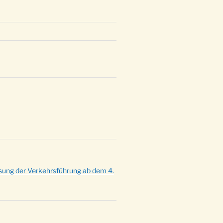
mette mit der ev. Jugend in der
e um 23:00 Uhr
dienst zu Silvester in der Kirche
:00 Uhr
sung der Verkehrsführung ab dem 4.