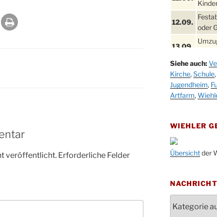
Kinder
Festa
12.09.
oder 
Umzug
13.09.
Stadt
Siehe auch:
Ve
Schla
19.09.
Kirche
,
Schule
Drabe
Jugendheim
,
Fu
25. u.
Oktob
Artfarm
,
Wiehl
26.09.
Kinde
26.09.
10-12
WIEHLER 
entar
After
09.10.
Kirch
Übersicht
der W
 veröffentlicht.
Erforderliche Felder
Sandm
10.10.
Kirch
18:00
NACHRICH
Oktob
Nachrichten
11.10.
11:00