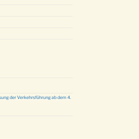
mette mit der ev. Jugend in der
e um 23:00 Uhr
dienst zu Silvester in der Kirche
:00 Uhr
sung der Verkehrsführung ab dem 4.