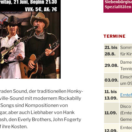
TERMINE
21. bis
Sommer
28.8.
für Ki
Damen
29.08.
Tennis
Einsch
03.09.
um 09
eraden Sound, der traditionellen Honky-
11. bis
Ernte
ville-Sound mit modernem Rockabilly
13.09.
en Songs sind Kompositionen von
Disco 
gar, aber auch Liebhaber von Hank
11.09.
(Ernte
ash, den Everly Brothers, John Fogerty
Gemei
ihre Kosten.
Ernte
12.09.