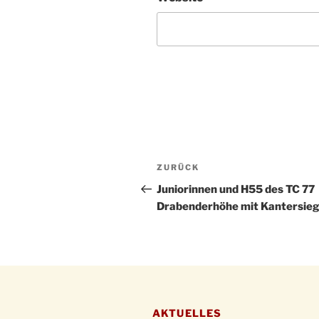
Beitragsnavigation
Vorheriger
ZURÜCK
Beitrag
Juniorinnen und H55 des TC 77
Drabenderhöhe mit Kantersie
AKTUELLES