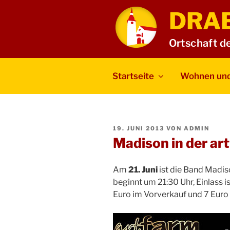
Zum
DRA
Inhalt
springen
Ortschaft d
Startseite
Wohnen und
VERÖFFENTLICHT
19. JUNI 2013
VON
ADMIN
AM
Madison in der ar
Am
21. Juni
ist die Band Madiso
beginnt um 21:30 Uhr, Einlass is
Euro im Vorverkauf und 7 Euro