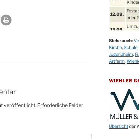
Kinder
Festa
12.09.
oder 
Umzug
13.09.
Stadt
Siehe auch:
Ve
Schla
19.09.
Kirche
,
Schule
Drabe
Jugendheim
,
Fu
25. u.
Oktob
Artfarm
,
Wiehl
26.09.
Kinde
26.09.
10-12
WIEHLER 
After
entar
09.10.
Kirch
Sandm
 veröffentlicht.
Erforderliche Felder
10.10.
Kirch
18:00
Oktob
Übersicht
der W
11.10.
11:00