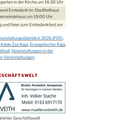
garten in der Kirche um 16:30 Uhr
bend Erntedank im Stadtteilhaus
Gemeindehaus um 19:00 Uhr
 und Feier zum Erntedankfest am
teilhaus um 14:00 Uhr
ranstaltungsüberblick 2026 (PDF)
,
gerabend im Stadtteilhaus
,
Adele Zay Kiga
,
Evangelischer Kiga
,
nderhöhe
ßball
,
Veranstaltungen in der
erfest im Cafe XXS
er Veranstaltungen
rbibeltag im Ev. Gemeindehaus von
 Uhr
GESCHÄFTSWELT
work-Andacht um 18:00 Uhr in der
e
ännchen-Gottesdienst in der
e oder im Ev. Gemeindehaus um
 Uhr
erfest MGV im Stadtteilhaus um
iehler Geschäftswelt
 Uhr