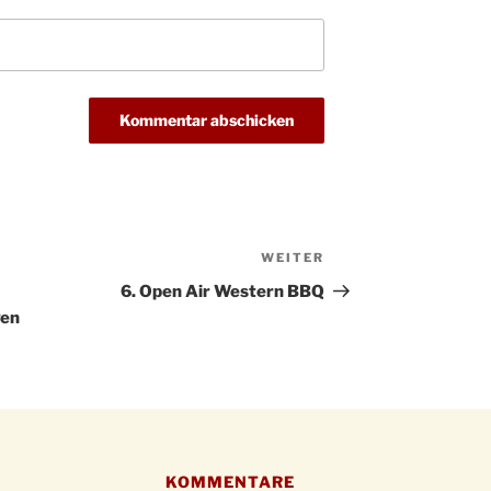
Kathar
28.11.
Stadt
Advent
03.12.
Gemei
Puer-
11.12.
am Ro
Kinde
19.12.
10-12
Weihn
20.12.
in der
WEITER
Nächster
Beitrag
Famili
6. Open Air Western BBQ
24.12.
Ev. G
gen
Famili
24.12.
Uhr
Weihn
24.12.
15:00
Weihn
24.12.
18:00
KOMMENTARE