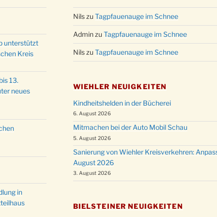
Christ
24.12.
Nils
zu
Tagpfauenauge im Schnee
Kirch
Gottes
Admin
zu
Tagpfauenauge im Schnee
31.12.
um 18
p unterstützt
Nils
zu
Tagpfauenauge im Schnee
schen Kreis
is 13.
WIEHLER NEUIGKEITEN
ter neues
Kindheitshelden in der Bücherei
6. August 2026
Mitmachen bei der Auto Mobil Schau
schen
5. August 2026
Sanierung von Wiehler Kreisverkehren: Anpas
August 2026
3. August 2026
lung in
teilhaus
BIELSTEINER NEUIGKEITEN