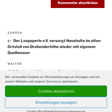
Beitragsnavigation
Vorheriger
ZURÜCK
Beitrag
Der Loopeperle e.V. versorgt Haushalte im alten
Ortsteil von Drabenderhöhe wieder mit eigenem
Quellwasser
Nächster
WEITER
Beitrag
GGS Drabenderhöhe wurde Zweiter beim
Wir verwenden Cookies zur Personalisierung von Anzeigen und um
Handballturnier der Homburgischen Grundschulen
unsere Website und unseren Service zu optimieren.
Cookies akzeptieren
Einstellungen anzeigen
Suchen
Suche
Cookie-Richtlinie
Datenschutz
Impressum