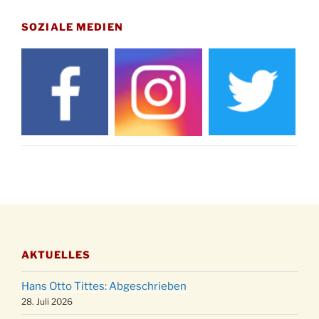
Gedenkfeier zum Volkstrauertag am Friedhof
15.11.
Drabenderhöhe um 11:15 Uhr
SOZIALE MEDIEN
21.11.
Basar im Ev. Gemeindehaus von 14-16:30 Uhr
Katharinenball des Honterus Chors im
21.11.
Stadtteilhaus um 19:00 Uhr
Kinderbibeltag im Ev. Gemeindehaus von 10-
28.11.
12 Uhr
Adventliches Beisammensein am Robert-
28.11.
Gassner-Hof um 15:00 Uhr
Katharinenball der Kreisgruppe im
28.11.
Stadtteilhaus um 19:00 Uhr
Adventsfeier des Frauenvereins im Ev.
03.12.
Gemeindehaus um 19:00 Uhr
AKTUELLES
Puer-Natus weihnachtliches Brauchtum am
11.12.
Robert-Gassner-Hof um 17:00 Uhr
Hans Otto Tittes: Abgeschrieben
Kinderbibeltag im Ev. Gemeindehaus von 10-
28. Juli 2026
19.12.
12 Uhr