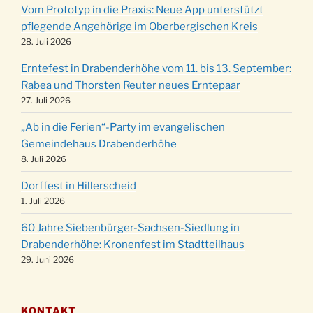
Vom Prototyp in die Praxis: Neue App unterstützt
Weihnachts-Konzert des Honterus Chors in
pflegende Angehörige im Oberbergischen Kreis
20.12.
der Kirche um 17:00 Uhr
28. Juli 2026
Familiengottesdienst mit Krippenspiel im Ev.
24.12.
Erntefest in Drabenderhöhe vom 11. bis 13. September:
Gemeindehaus um 15:00 Uhr
Rabea und Thorsten Reuter neues Erntepaar
24.12.
Familiengottesdienst in der FeG um 16 Uhr
27. Juli 2026
Weihnachtsgottesdienst in der Kirche um
24.12.
„Ab in die Ferien“-Party im evangelischen
15:00 Uhr
Gemeindehaus Drabenderhöhe
Weihnachtsgottesdienst in der Kirche um
8. Juli 2026
24.12.
18:00 Uhr
Dorffest in Hillerscheid
Christmette mit der ev. Jugend in der Kirche
24.12.
1. Juli 2026
um 23:00 Uhr
60 Jahre Siebenbürger-Sachsen-Siedlung in
Gottesdienst zu Silvester in der Kirche um
31.12.
Drabenderhöhe: Kronenfest im Stadtteilhaus
18:00 Uhr
29. Juni 2026
KONTAKT