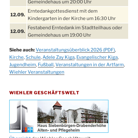
Gemeindehaus um 20:00 Uhr
Erntedankgottesdienst mit dem
12.09.
Kindergarten in der Kirche um 16:30 Uhr
Festabend Erntedank im Stadtteilhaus oder
12.09.
Gemeindehaus um 19:00 Uhr
Umzug und Feier zum Erntedankfest am
13.09.
Siehe auch:
Veranstaltungsüberblick 2026 (PDF)
,
Stadtteilhaus um 14:00 Uhr
Kirche
,
Schule
,
Adele Zay Kiga
,
Evangelischer Kiga
,
Schlagerabend im Stadtteilhaus
Jugendheim
19.09.
,
Fußball
,
Veranstaltungen in der Artfarm
,
Drabenderhöhe
Wiehler Veranstaltungen
25. u.
Oktoberfest im Cafe XXS
26.09.
WIEHLER GESCHÄFTSWELT
Kinderbibeltag im Ev. Gemeindehaus von 10-
26.09.
12 Uhr
Afterwork-Andacht um 18:00 Uhr in der
09.10.
Kirche
Sandmännchen-Gottesdienst in der Kirche
10.10.
oder im Ev. Gemeindehaus um 18:00 Uhr