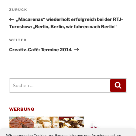
Beitragsnavigation
Vorheriger
ZURÜCK
Beitrag
„Macarenas“ wiederholt erfolgreich bei der RTJ-
Turnshow: „Berlin, Berlin, wir fahren nach Berlin“
Nächster
WEITER
Beitrag
Creativ-Café: Termine 2014
Suchen
Suche
nach:
WERBUNG
Wir verwenden Cookies zur Personalisierung von Anzeigen und um