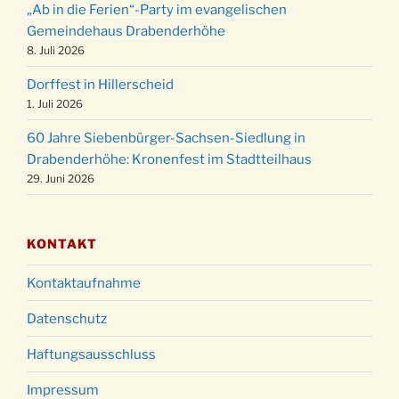
24.12.
„Ab in die Ferien“-Party im evangelischen
15:00 Uhr
Gemeindehaus Drabenderhöhe
Weihnachtsgottesdienst in der Kirche um
8. Juli 2026
24.12.
18:00 Uhr
Dorffest in Hillerscheid
Christmette mit der ev. Jugend in der Kirche
24.12.
1. Juli 2026
um 23:00 Uhr
60 Jahre Siebenbürger-Sachsen-Siedlung in
Gottesdienst zu Silvester in der Kirche um
31.12.
Drabenderhöhe: Kronenfest im Stadtteilhaus
18:00 Uhr
29. Juni 2026
KONTAKT
Kontaktaufnahme
Datenschutz
Haftungsausschluss
Impressum