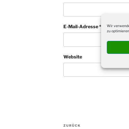
Wir verwende
E-Mail-Adresse
*
zu optimieren
Website
Beitragsnavigation
Vorheriger
ZURÜCK