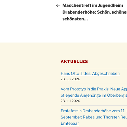
Beitrag
Mädchentreff im Jugendheim
Drabenderhöhe: Schön, schöne
schönsten…
AKTUELLES
Hans Otto Tittes: Abgeschrieben
28. Juli 2026
Vom Prototyp in die Praxis: Neue Ap
pflegende Angehörige im Oberbergi
28. Juli 2026
Erntefest in Drabenderhöhe vom 11. b
September: Rabea und Thorsten Reu
Erntepaar