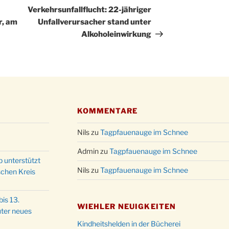
Kathar
Beitrag
Verkehrsunfallflucht: 22-jähriger
28.11.
Stadt
r, am
Unfallverursacher stand unter
Advent
Alkoholeinwirkung
03.12.
Gemei
Puer-
11.12.
am Ro
Kinde
19.12.
10-12
Weihn
KOMMENTARE
20.12.
in der
Nils
zu
Tagpfauenauge im Schnee
Famili
24.12.
Ev. G
Admin
zu
Tagpfauenauge im Schnee
Famili
p unterstützt
24.12.
Nils
zu
Tagpfauenauge im Schnee
Uhr
schen Kreis
Weihn
24.12.
15:00
is 13.
WIEHLER NEUIGKEITEN
Weihn
ter neues
24.12.
18:00
Kindheitshelden in der Bücherei