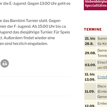
r die E-Jugend. Gegen 13:00 Uhr geht es
r das Bambini-Turnier statt. Gegen
nier der F-Jugend. Ab 15:00 Uhr bis ca
TERMINE
ugend das diesjährige Turnier. Für Speis
gt. Außerdem findet wieder eine
21. bis
Sommer
ten sind herzlich eingeladen.
28.8.
für Ki
Damen
29.08.
Tennis
Einsch
03.09.
um 09
11. bis
Ernte
13.09.
Disco 
11.09.
(Ernte
Gemei
Ernte
12.09.