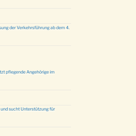
mette mit der ev. Jugend in der
e um 23:00 Uhr
dienst zu Silvester in der Kirche
:00 Uhr
sung der Verkehrsführung ab dem 4.
ützt pflegende Angehörige im
 und sucht Unterstützung für