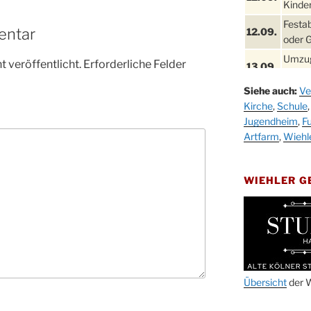
Kinder
Festa
entar
12.09.
oder 
Umzug
 veröffentlicht.
Erforderliche Felder
13.09.
Stadt
Siehe auch:
Ve
Schla
19.09.
Kirche
,
Schule
Drabe
Jugendheim
,
Fu
25. u.
Oktob
Artfarm
,
Wiehl
26.09.
Kinde
26.09.
10-12
WIEHLER 
After
09.10.
Kirch
Sandm
10.10.
Kirch
18:00
Oktob
Übersicht
der W
11.10.
11:00