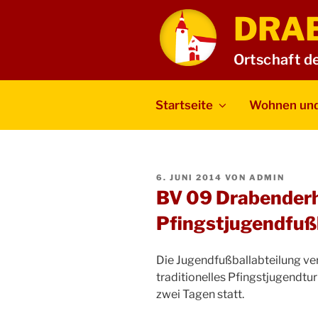
Zum
DRA
Inhalt
springen
Ortschaft d
Startseite
Wohnen und
VERÖFFENTLICHT
6. JUNI 2014
VON
ADMIN
AM
BV 09 Drabender
Pfingstjugendfußb
Die Jugendfußballabteilung ver
traditionelles Pfingstjugendtur
zwei Tagen statt.