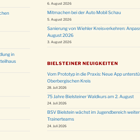
Christ
6. August 2026
24.12.
Kirch
Mitmachen bei der Auto Mobil Schau
schen
Gottes
5. August 2026
31.12.
um 18
Sanierung von Wiehler Kreisverkehren: Anpas
August 2026
3. August 2026
lung in
teilhaus
BIELSTEINER NEUIGKEITEN
Vom Prototyp in die Praxis: Neue App unterst
Oberbergischen Kreis
28. Juli 2026
75 Jahre Bielsteiner Waldkurs am 2. August
24. Juli 2026
BSV Bielstein wächst im Jugendbereich weiter
Trainerteams
24. Juli 2026