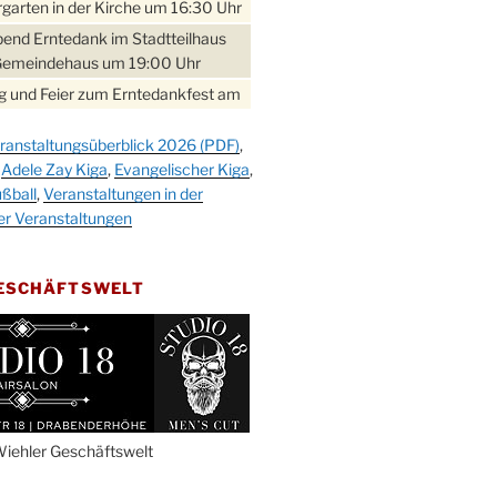
garten in der Kirche um 16:30 Uhr
bend Erntedank im Stadtteilhaus
Gemeindehaus um 19:00 Uhr
 und Feier zum Erntedankfest am
teilhaus um 14:00 Uhr
ranstaltungsüberblick 2026 (PDF)
,
gerabend im Stadtteilhaus
,
Adele Zay Kiga
,
Evangelischer Kiga
,
nderhöhe
ßball
,
Veranstaltungen in der
erfest im Cafe XXS
er Veranstaltungen
rbibeltag im Ev. Gemeindehaus von
 Uhr
GESCHÄFTSWELT
work-Andacht um 18:00 Uhr in der
e
ännchen-Gottesdienst in der
e oder im Ev. Gemeindehaus um
 Uhr
erfest MGV im Stadtteilhaus um
iehler Geschäftswelt
 Uhr