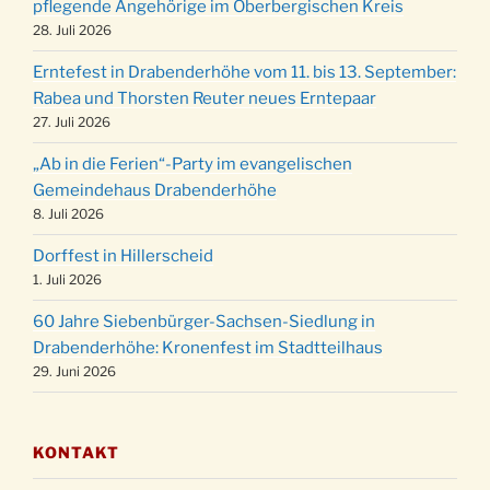
pflegende Angehörige im Oberbergischen Kreis
20.12.
der Kirche um 17:00 Uhr
28. Juli 2026
Familiengottesdienst mit Krippenspiel im Ev.
24.12.
Erntefest in Drabenderhöhe vom 11. bis 13. September:
Gemeindehaus um 15:00 Uhr
Rabea und Thorsten Reuter neues Erntepaar
24.12.
Familiengottesdienst in der FeG um 16 Uhr
27. Juli 2026
Weihnachtsgottesdienst in der Kirche um
24.12.
„Ab in die Ferien“-Party im evangelischen
15:00 Uhr
Gemeindehaus Drabenderhöhe
Weihnachtsgottesdienst in der Kirche um
8. Juli 2026
24.12.
18:00 Uhr
Dorffest in Hillerscheid
Christmette mit der ev. Jugend in der Kirche
24.12.
1. Juli 2026
um 23:00 Uhr
60 Jahre Siebenbürger-Sachsen-Siedlung in
Gottesdienst zu Silvester in der Kirche um
31.12.
Drabenderhöhe: Kronenfest im Stadtteilhaus
18:00 Uhr
29. Juni 2026
KONTAKT