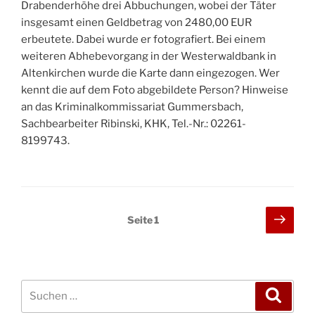
Drabenderhöhe drei Abbuchungen, wobei der Täter
insgesamt einen Geldbetrag von 2480,00 EUR
erbeutete. Dabei wurde er fotografiert. Bei einem
weiteren Abhebevorgang in der Westerwaldbank in
Altenkirchen wurde die Karte dann eingezogen. Wer
kennt die auf dem Foto abgebildete Person? Hinweise
an das Kriminalkommissariat Gummersbach,
Sachbearbeiter Ribinski, KHK, Tel.-Nr.: 02261-
8199743.
Seitennummerierung
Näch
Seite
1
Seit
der
Beiträge
Suchen
Suche
nach: