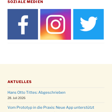
Drabenderhöhe um 11:15 Uhr
SOZIALE MEDIEN
21.11.
Basar im Ev. Gemeindehaus von 14-16:30 Uhr
Katharinenball des Honterus Chors im
21.11.
Stadtteilhaus um 19:00 Uhr
Kinderbibeltag im Ev. Gemeindehaus von 10-
28.11.
12 Uhr
Adventliches Beisammensein am Robert-
28.11.
Gassner-Hof um 15:00 Uhr
Katharinenball der Kreisgruppe im
28.11.
Stadtteilhaus um 19:00 Uhr
Adventsfeier des Frauenvereins im Ev.
03.12.
Gemeindehaus um 19:00 Uhr
AKTUELLES
Puer-Natus weihnachtliches Brauchtum am
11.12.
Robert-Gassner-Hof um 17:00 Uhr
Hans Otto Tittes: Abgeschrieben
Kinderbibeltag im Ev. Gemeindehaus von 10-
28. Juli 2026
19.12.
12 Uhr
Vom Prototyp in die Praxis: Neue App unterstützt
Weihnachts-Konzert des Honterus Chors in