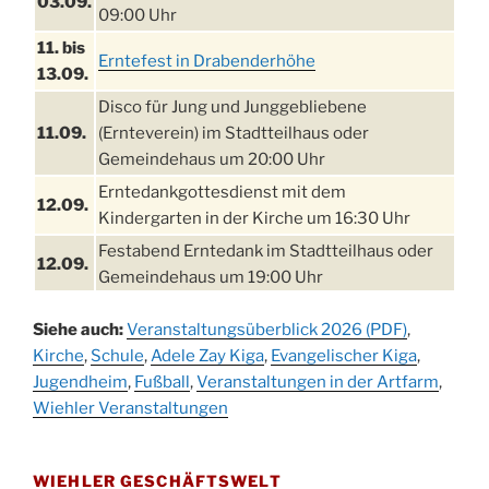
03.09.
09:00 Uhr
11. bis
Erntefest in Drabenderhöhe
13.09.
Disco für Jung und Junggebliebene
11.09.
(Ernteverein) im Stadtteilhaus oder
Gemeindehaus um 20:00 Uhr
Erntedankgottesdienst mit dem
12.09.
Kindergarten in der Kirche um 16:30 Uhr
Festabend Erntedank im Stadtteilhaus oder
12.09.
Gemeindehaus um 19:00 Uhr
Umzug und Feier zum Erntedankfest am
13.09.
Siehe auch:
Veranstaltungsüberblick 2026 (PDF)
,
Stadtteilhaus um 14:00 Uhr
Kirche
,
Schule
,
Adele Zay Kiga
,
Evangelischer Kiga
,
Schlagerabend im Stadtteilhaus
Jugendheim
19.09.
,
Fußball
,
Veranstaltungen in der Artfarm
,
Drabenderhöhe
Wiehler Veranstaltungen
25. u.
Oktoberfest im Cafe XXS
26.09.
WIEHLER GESCHÄFTSWELT
Kinderbibeltag im Ev. Gemeindehaus von 10-