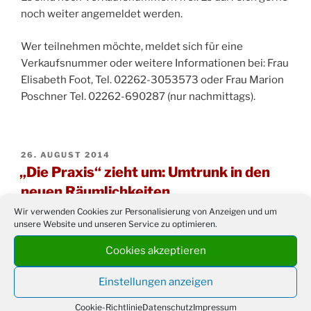
noch weiter angemeldet werden.
Wer teilnehmen möchte, meldet sich für eine
Verkaufsnummer oder weitere Informationen bei: Frau
Elisabeth Foot, Tel. 02262-3053573 oder Frau Marion
Poschner Tel. 02262-690287 (nur nachmittags).
VERÖFFENTLICHT
26. AUGUST 2014
AM
„Die Praxis“ zieht um: Umtrunk in den
neuen Räumlichkeiten
Wir verwenden Cookies zur Personalisierung von Anzeigen und um
Die Osteopathische Gemeinschaftspraxis Brandhofer
unsere Website und unseren Service zu optimieren.
& Schönenborn zieht innerhalb Drabenderhöhes von
Cookies akzeptieren
der Höherdahlstraße 2 in die Zeitstraße 7 um.
Einstellungen anzeigen
Cookie-Richtlinie
Datenschutz
Impressum