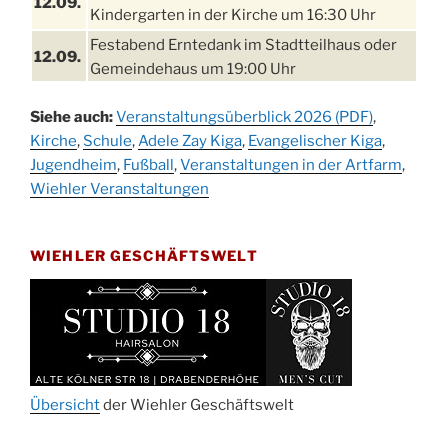
12.09.
Kindergarten in der Kirche um 16:30 Uhr
Festabend Erntedank im Stadtteilhaus oder
12.09.
Gemeindehaus um 19:00 Uhr
Umzug und Feier zum Erntedankfest am
13.09.
Siehe auch:
Veranstaltungsüberblick 2026 (PDF)
,
Stadtteilhaus um 14:00 Uhr
Kirche
,
Schule
,
Adele Zay Kiga
,
Evangelischer Kiga
,
Schlagerabend im Stadtteilhaus
Jugendheim
19.09.
,
Fußball
,
Veranstaltungen in der Artfarm
,
Drabenderhöhe
Wiehler Veranstaltungen
25. u.
Oktoberfest im Cafe XXS
26.09.
WIEHLER GESCHÄFTSWELT
Kinderbibeltag im Ev. Gemeindehaus von 10-
26.09.
12 Uhr
Afterwork-Andacht um 18:00 Uhr in der
09.10.
Kirche
Sandmännchen-Gottesdienst in der Kirche
10.10.
oder im Ev. Gemeindehaus um 18:00 Uhr
Übersicht
der Wiehler Geschäftswelt
Oktoberfest MGV im Stadtteilhaus um 11:00
11.10.
Uhr