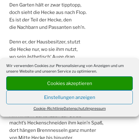
Den Garten hält er zwar tipptopp,
doch sieht die Hecke aus nach Flop.
Es ist
der
Teil der Hecke, den
die Nachbarn und Passanten seh’n.
Denn er, der Hausbesitzer, stutzt
die Hecke nur, wo sie
ihm
nutzt,
wo sein ästhetisch‘ Auge dran
beim Anblick sich erfreuen kann.
Wir verwenden Cookies zur Personalisierung von Anzeigen und um
unsere Website und unseren Service zu optimieren.
Die andre Seite, rechts wie links
Cookies akzeptieren
zum Nachbarn Meier oder Dings,
die kürzt er einmal jährlich grob,
Einstellungen anzeigen
ansonsten bleibt sie – Biotop!
Cookie-Richtlinie
Datenschutz
Impressum
Am hintern Gartenzaun zur Straß‘
macht’s Heckenschneiden ihm kein’n Spaß,
dort hängen Brennnesseln ganz munter
von Mitte Hecke bis hinunter,