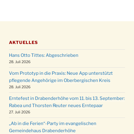
28.11.
Gassner-Hof um 15:00 Uhr
Katharinenball der Kreisgruppe im
28.11.
Stadtteilhaus um 19:00 Uhr
Adventsfeier des Frauenvereins im Ev.
03.12.
Gemeindehaus um 19:00 Uhr
AKTUELLES
Puer-Natus weihnachtliches Brauchtum am
11.12.
Robert-Gassner-Hof um 17:00 Uhr
Hans Otto Tittes: Abgeschrieben
Kinderbibeltag im Ev. Gemeindehaus von 10-
28. Juli 2026
19.12.
12 Uhr
Vom Prototyp in die Praxis: Neue App unterstützt
Weihnachts-Konzert des Honterus Chors in
pflegende Angehörige im Oberbergischen Kreis
20.12.
der Kirche um 17:00 Uhr
28. Juli 2026
Familiengottesdienst mit Krippenspiel im Ev.
24.12.
Erntefest in Drabenderhöhe vom 11. bis 13. September:
Gemeindehaus um 15:00 Uhr
Rabea und Thorsten Reuter neues Erntepaar
24.12.
Familiengottesdienst in der FeG um 16 Uhr
27. Juli 2026
Weihnachtsgottesdienst in der Kirche um
24.12.
„Ab in die Ferien“-Party im evangelischen
15:00 Uhr
Gemeindehaus Drabenderhöhe