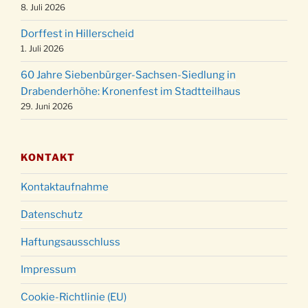
Weihnachtsgottesdienst in der Kirche um
8. Juli 2026
24.12.
18:00 Uhr
Dorffest in Hillerscheid
Christmette mit der ev. Jugend in der Kirche
24.12.
1. Juli 2026
um 23:00 Uhr
60 Jahre Siebenbürger-Sachsen-Siedlung in
Gottesdienst zu Silvester in der Kirche um
31.12.
Drabenderhöhe: Kronenfest im Stadtteilhaus
18:00 Uhr
29. Juni 2026
KONTAKT
Kontaktaufnahme
Datenschutz
Haftungsausschluss
Impressum
Cookie-Richtlinie (EU)