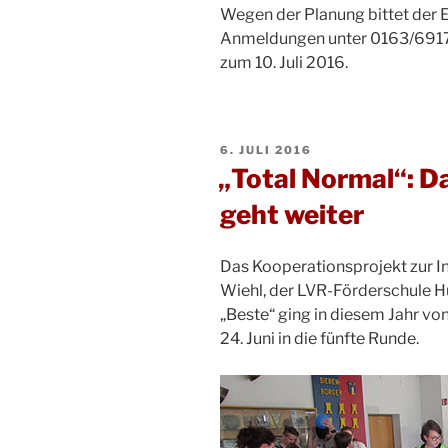
Wegen der Planung bittet der 
Anmeldungen unter 0163/691
zum 10. Juli 2016.
VERÖFFENTLICHT
6. JULI 2016
AM
„Total Normal“: Da
geht weiter
Das Kooperationsprojekt zur I
Wiehl, der LVR-Förderschule 
„Beste“ ging in diesem Jahr von
24. Juni in die fünfte Runde.