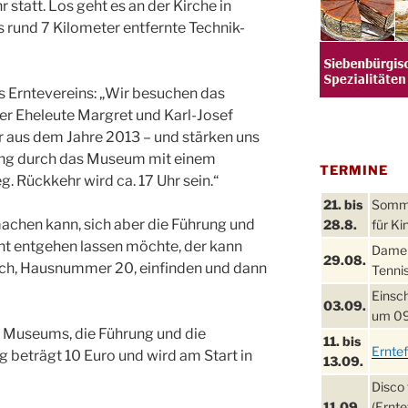
r statt. Los geht es an der Kirche in
s rund 7 Kilometer entfernte Technik-
s Erntevereins: „Wir besuchen das
er Eheleute Margret und Karl-Josef
r aus dem Jahre 2013 – und stärken uns
rung durch das Museum mit einem
TERMINE
. Rückkehr wird ca. 17 Uhr sein.“
21. bis
Sommer
chen kann, sich aber die Führung und
28.8.
für Ki
t entgehen lassen möchte, der kann
Damen
29.08.
ach, Hausnummer 20, einfinden und dann
Tennis
Einsch
03.09.
um 09
s Museums, die Führung und die
11. bis
Ernte
 beträgt 10 Euro und wird am Start in
13.09.
Disco 
11.09.
(Ernte