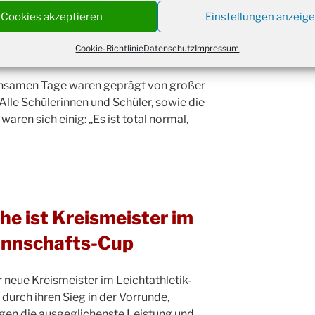
Cookies akzeptieren
Einstellungen anzeig
Weihn
24.12.
18:00
Cookie-Richtlinie
Datenschutz
Impressum
Christ
24.12.
Kirch
einsamen Tage waren geprägt von großer
Gottes
31.12.
lle Schülerinnen und Schüler, sowie die
um 18
aren sich einig: „Es ist total normal,
e ist Kreismeister im
annschafts-Cup
neue Kreismeister im Leichtathletik-
urch ihren Sieg in der Vorrunde,
gen die ausgeglichenste Leistung und