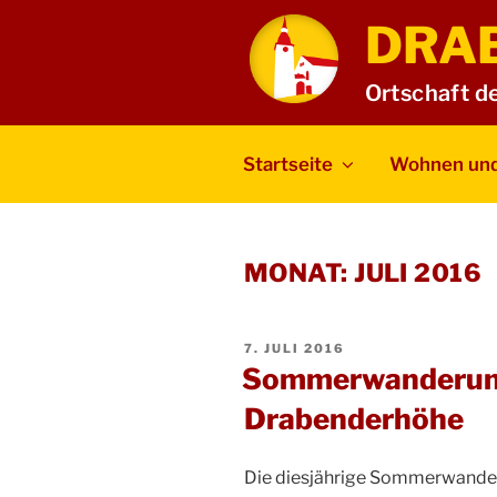
Zum
DRA
Inhalt
springen
Ortschaft d
Startseite
Wohnen und
MONAT:
JULI 2016
VERÖFFENTLICHT
7. JULI 2016
AM
Sommerwanderung
Drabenderhöhe
Die diesjährige Sommerwande