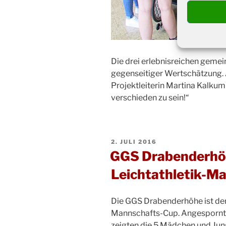
Die drei erlebnisreichen gem
gegenseitiger Wertschätzung. A
Projektleiterin Martina Kalkum w
verschieden zu sein!“
VERÖFFENTLICHT
2. JULI 2016
AM
GGS Drabenderhöh
Leichtathletik-M
Die GGS Drabenderhöhe ist der 
Mannschafts-Cup. Angespornt d
zeigten die 5 Mädchen und Jun