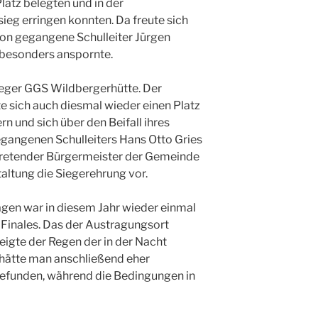
Platz belegten und in der
sieg erringen konnten. Da freute sich
ion gegangene Schulleiter Jürgen
r besonders anspornte.
ieger GGS Wildbergerhütte. Der
e sich auch diesmal wieder einen Platz
n und sich über den Beifall ihres
gegangenen Schulleiters Hans Otto Gries
rtretender Bürgermeister der Gemeinde
altung die Siegerehrung vor.
gen war in diesem Jahr wieder einmal
Finales. Das der Austragungsort
igte der Regen der in der Nacht
 hätte man anschließend eher
efunden, während die Bedingungen in