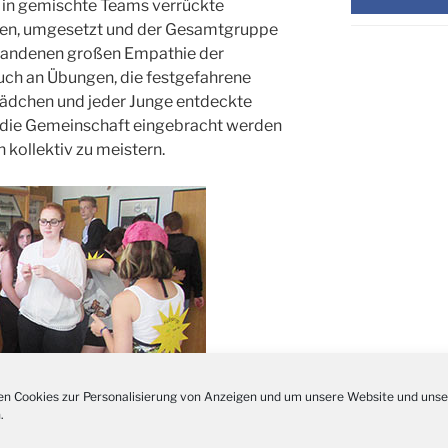
n in gemischte Teams verrückte
Adven
en, umgesetzt und der Gesamtgruppe
28.11.
Rober
standenen großen Empathie der
Kathar
uch an Übungen, die festgefahrene
28.11.
Stadt
ädchen und jeder Junge entdeckte
Advent
in die Gemeinschaft eingebracht werden
03.12.
Gemei
kollektiv zu meistern.
Puer-
11.12.
am Ro
Kinde
19.12.
10-12
Weihn
20.12.
in der
Famili
24.12.
Ev. G
Famili
24.12.
Uhr
n Cookies zur Personalisierung von Anzeigen und um unsere Website und unse
.
Weihn
24.12.
15:00