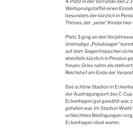
4. Platz in der Vorrunde den 2. 
Weitsprungstaffel einen Einzel
besonders der kürzlich in Pens
Thönes, der „seine“ Kinder hie
Platz 3 ging an den Vorjahress
dreimalige „Pokalsieger“ konnt
auf dem Siegertreppchen sicher
ebenfalls kürzlich in Pension 
freuen. Gries nahm als stellve
Reichshof am Ende der Veranst
Das schöne Stadion in Eckenha
der Austragungsort des C-Cup 
Eckenhagen gut gewählt war, ze
gefallen war. Im Stadion Wiehl
schlechtere Bedingungen vorg
Eckenhagen ideal waren.