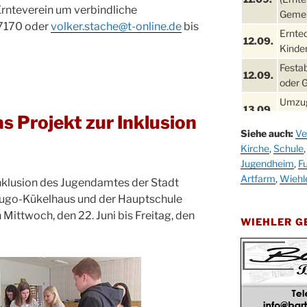
Ernteverein um verbindliche
Gemei
7170 oder
volker.stache@t-online.de
bis
Ernte
12.09.
Kinder
Festa
12.09.
oder 
Umzug
13.09.
Stadt
s Projekt zur Inklusion
Siehe auch:
Ve
Schla
19.09.
Kirche
,
Schule
Drabe
Jugendheim
,
Fu
25. u.
Oktob
Artfarm
,
Wiehl
nklusion des Jugendamtes der Stadt
26.09.
Hugo-Kükelhaus und der Hauptschule
Kinde
26.09.
 Mittwoch, den 22. Juni bis Freitag, den
10-12
WIEHLER 
After
09.10.
Kirch
Sandm
10.10.
Kirch
18:00