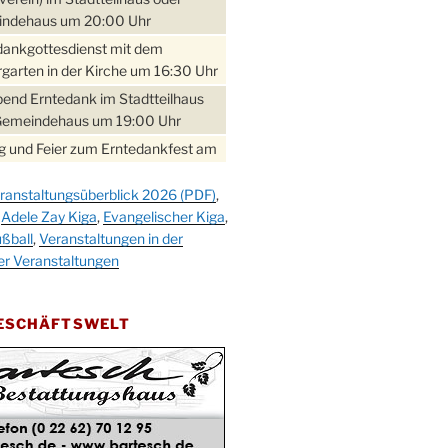
ndehaus um 20:00 Uhr
dankgottesdienst mit dem
garten in der Kirche um 16:30 Uhr
bend Erntedank im Stadtteilhaus
Gemeindehaus um 19:00 Uhr
 und Feier zum Erntedankfest am
teilhaus um 14:00 Uhr
ranstaltungsüberblick 2026 (PDF)
,
gerabend im Stadtteilhaus
,
Adele Zay Kiga
,
Evangelischer Kiga
,
nderhöhe
ßball
,
Veranstaltungen in der
erfest im Cafe XXS
er Veranstaltungen
rbibeltag im Ev. Gemeindehaus von
 Uhr
GESCHÄFTSWELT
work-Andacht um 18:00 Uhr in der
e
ännchen-Gottesdienst in der
e oder im Ev. Gemeindehaus um
 Uhr