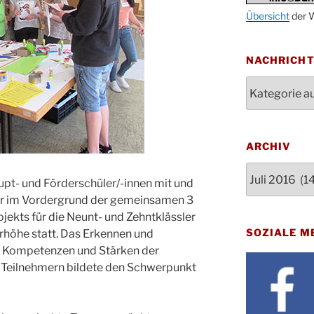
Oktob
Übersicht
der W
11.10.
11:00
Bluts
29.10.
NACHRICH
Gemei
Nachrichten
Gottes
31.10.
Kirch
Konze
08.11.
Stadt
ARCHIV
St. M
12.11.
Archiv
17:00
t- und Förderschüler/-innen mit und
Geden
15.11.
r im Vordergrund der gemeinsamen 3
Fried
jekts für die Neunt- und Zehntklässler
Basar
SOZIALE M
höhe statt. Das Erkennen und
21.11.
16:30
, Kompetenzen und Stärken der
Kathar
 Teilnehmern bildete den Schwerpunkt
21.11.
Stadt
Kinde
28.11.
10-12