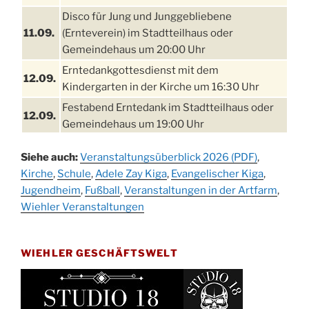
Disco für Jung und Junggebliebene
11.09.
(Ernteverein) im Stadtteilhaus oder
Gemeindehaus um 20:00 Uhr
Erntedankgottesdienst mit dem
12.09.
Kindergarten in der Kirche um 16:30 Uhr
Festabend Erntedank im Stadtteilhaus oder
12.09.
Gemeindehaus um 19:00 Uhr
Umzug und Feier zum Erntedankfest am
13.09.
Siehe auch:
Veranstaltungsüberblick 2026 (PDF)
,
Stadtteilhaus um 14:00 Uhr
Kirche
,
Schule
,
Adele Zay Kiga
,
Evangelischer Kiga
,
Schlagerabend im Stadtteilhaus
Jugendheim
19.09.
,
Fußball
,
Veranstaltungen in der Artfarm
,
Drabenderhöhe
Wiehler Veranstaltungen
25. u.
Oktoberfest im Cafe XXS
26.09.
WIEHLER GESCHÄFTSWELT
Kinderbibeltag im Ev. Gemeindehaus von 10-
26.09.
12 Uhr
Afterwork-Andacht um 18:00 Uhr in der
09.10.