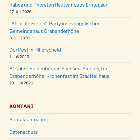
Rabea und Thorsten Reuter neues Erntepaar
24.12.
Familiengottesdienst in der FeG um 16 Uhr
27. Juli 2026
Weihnachtsgottesdienst in der Kirche um
24.12.
„Ab in die Ferien“-Party im evangelischen
15:00 Uhr
Gemeindehaus Drabenderhöhe
Weihnachtsgottesdienst in der Kirche um
8. Juli 2026
24.12.
18:00 Uhr
Dorffest in Hillerscheid
Christmette mit der ev. Jugend in der Kirche
24.12.
1. Juli 2026
um 23:00 Uhr
60 Jahre Siebenbürger-Sachsen-Siedlung in
Gottesdienst zu Silvester in der Kirche um
31.12.
Drabenderhöhe: Kronenfest im Stadtteilhaus
18:00 Uhr
29. Juni 2026
KONTAKT
Kontaktaufnahme
Datenschutz