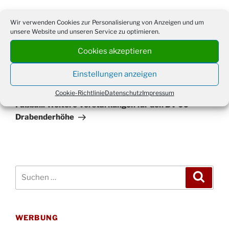
Wir verwenden Cookies zur Personalisierung von Anzeigen und um
unsere Website und unseren Service zu optimieren.
Beitragsnavigation
Vorheriger
ZURÜCK
Cookies akzeptieren
Beitrag
Regenbogen über Drabenderhöhe
Einstellungen anzeigen
Nächster
WEITER
Cookie-Richtlinie
Datenschutz
Impressum
Beitrag
Fußball: Weitere Verstärkungen für den BV 09
Drabenderhöhe
Suchen
Suche
nach:
WERBUNG