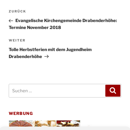
Beitragsnavigation
Vorheriger
ZURÜCK
Beitrag
Evangelische Kirchengemeinde Drabenderhöhe:
Termine November 2018
Nächster
WEITER
Beitrag
Tolle Herbstferien mit dem Jugendheim
Drabenderhöhe
Suchen
Suche
nach:
WERBUNG