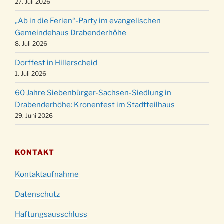
27. Juli 2026
Weihnachtsgottesdienst in der Kirche um
24.12.
„Ab in die Ferien“-Party im evangelischen
15:00 Uhr
Gemeindehaus Drabenderhöhe
Weihnachtsgottesdienst in der Kirche um
8. Juli 2026
24.12.
18:00 Uhr
Dorffest in Hillerscheid
Christmette mit der ev. Jugend in der Kirche
24.12.
1. Juli 2026
um 23:00 Uhr
60 Jahre Siebenbürger-Sachsen-Siedlung in
Gottesdienst zu Silvester in der Kirche um
31.12.
Drabenderhöhe: Kronenfest im Stadtteilhaus
18:00 Uhr
29. Juni 2026
KONTAKT
Kontaktaufnahme
Datenschutz
Haftungsausschluss