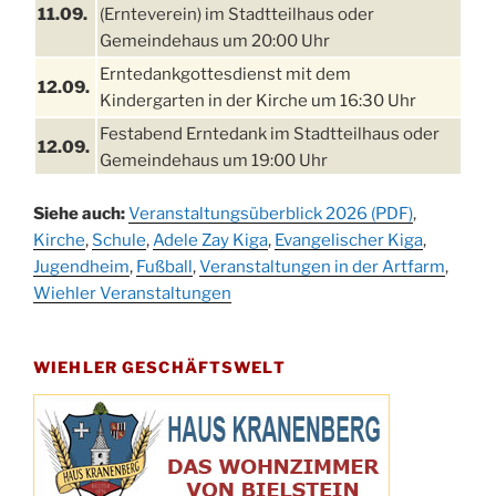
11.09.
(Ernteverein) im Stadtteilhaus oder
Gemeindehaus um 20:00 Uhr
Erntedankgottesdienst mit dem
12.09.
Kindergarten in der Kirche um 16:30 Uhr
Festabend Erntedank im Stadtteilhaus oder
12.09.
Gemeindehaus um 19:00 Uhr
Umzug und Feier zum Erntedankfest am
13.09.
Siehe auch:
Veranstaltungsüberblick 2026 (PDF)
,
Stadtteilhaus um 14:00 Uhr
Kirche
,
Schule
,
Adele Zay Kiga
,
Evangelischer Kiga
,
Schlagerabend im Stadtteilhaus
Jugendheim
19.09.
,
Fußball
,
Veranstaltungen in der Artfarm
,
Drabenderhöhe
Wiehler Veranstaltungen
25. u.
Oktoberfest im Cafe XXS
26.09.
WIEHLER GESCHÄFTSWELT
Kinderbibeltag im Ev. Gemeindehaus von 10-
26.09.
12 Uhr
Afterwork-Andacht um 18:00 Uhr in der
09.10.
Kirche
Sandmännchen-Gottesdienst in der Kirche