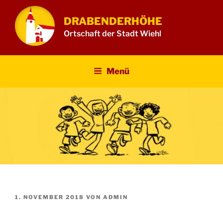
Zum
Inhalt
DRABENDERHÖHE
springen
Ortschaft der Stadt Wiehl
Menü
VERÖFFENTLICHT
1. NOVEMBER 2018
VON
ADMIN
AM