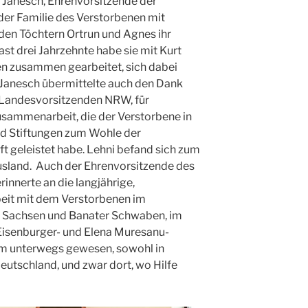
 Janesch, Ehrenvorsitzende der
er Familie des Verstorbenen mit
den Töchtern Ortrun und Agnes ihr
st drei Jahrzehnte habe sie mit Kurt
n zusammen gearbeitet, sich dabei
 Janesch übermittelte auch den Dank
 Landesvorsitzenden NRW, für
usammenarbeit, die der Verstorbene in
d Stiftungen zum Wohle der
 geleistet habe. Lehni befand sich zum
usland. Auch der Ehrenvorsitzende des
innerte an die langjährige,
eit mit dem Verstorbenen im
r Sachsen und Banater Schwaben, im
 Eisenburger- und Elena Muresanu-
am unterwegs gewesen, sowohl in
Deutschland, und zwar dort, wo Hilfe