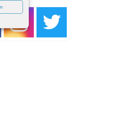
 Uhr
en
inenball des Honterus Chors im
teilhaus um 19:00 Uhr
rbibeltag im Ev. Gemeindehaus von
 Uhr
tliches Beisammensein am
t-Gassner-Hof um 15:00 Uhr
inenball der Kreisgruppe im
teilhaus um 19:00 Uhr
sfeier des Frauenvereins im Ev.
ndehaus um 19:00 Uhr
Natus weihnachtliches Brauchtum
bert-Gassner-Hof um 17:00 Uhr
rbibeltag im Ev. Gemeindehaus von
 Uhr
achts-Konzert des Honterus Chors
 Kirche um 17:00 Uhr
engottesdienst mit Krippenspiel im