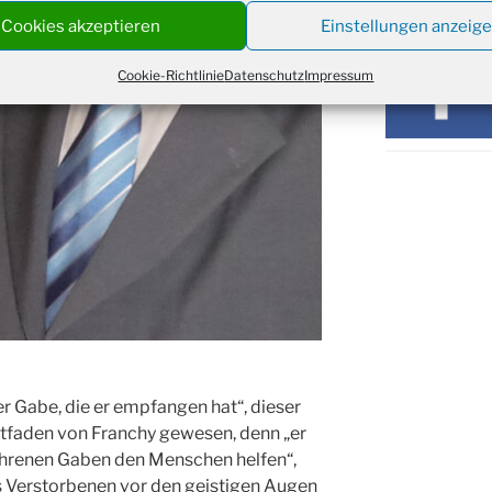
16:30
Cookies akzeptieren
Einstellungen anzeig
Kathar
21.11.
Stadt
Cookie-Richtlinie
Datenschutz
Impressum
Kinde
28.11.
10-12
Adven
28.11.
Rober
Kathar
28.11.
Stadt
Advent
03.12.
Gemei
Puer-
11.12.
am Ro
Kinde
19.12.
10-12
der Gabe, die er empfangen hat“, dieser
Weihn
Leitfaden von Franchy gewesen, denn „er
20.12.
in der
fahrenen Gaben den Menschen helfen“,
Famili
s Verstorbenen vor den geistigen Augen
24.12.