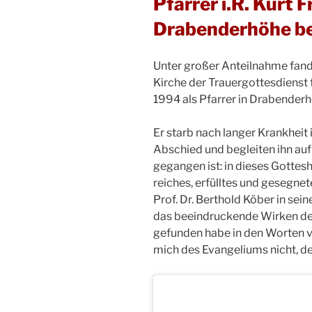
Pfarrer i.R. Kurt F
Drabenderhöhe be
Unter großer Anteilnahme fand 
Kirche der Trauergottesdienst f
1994 als Pfarrer in Drabenderh
Er starb nach langer Krankheit
Abschied und begleiten ihn auf
gegangen ist: in dieses Gottes
reiches, erfülltes und gesegnet
Prof. Dr. Berthold Köber in se
das beeindruckende Wirken des
gefunden habe in den Worten v
mich des Evangeliums nicht, de