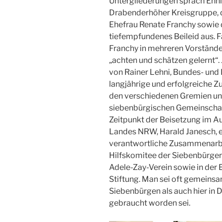
Untergliederungen sprach Enni
Drabenderhöher Kreisgruppe, d
Ehefrau Renate Franchy sowie 
tiefempfundenes Beileid aus. Fa
Franchy in mehreren Vorstände
„achten und schätzen gelernt“.
von Rainer Lehni, Bundes- und
langjährige und erfolgreiche Z
den verschiedenen Gremien un
siebenbürgischen Gemeinschaft
Zeitpunkt der Beisetzung im A
Landes NRW, Harald Janesch, er
verantwortliche Zusammenarb
Hilfskomitee der Siebenbürge
Adele-Zay-Verein sowie in der
Stiftung. Man sei oft gemeins
Siebenbürgen als auch hier in 
gebraucht worden sei.