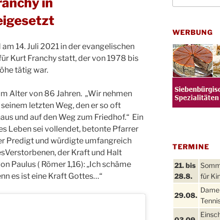
ranchy in
igesetzt
WERBUNG
am 14. Juli 2021 in der evangelischen
ür Kurt Franchy statt, der von 1978 bis
öhe tätig war.
 im Alter von 86 Jahren. „Wir nehmen
 seinem letzten Weg, den er so oft
haus und auf den Weg zum Friedhof.“ Ein
es Leben sei vollendet, betonte Pfarrer
iner Predigt und würdigte umfangreich
TERMINE
Verstorbenen, der Kraft und Halt
on Paulus ( Römer 1,16): „Ich schäme
21. bis
Sommer
nn es ist eine Kraft Gottes…“
28.8.
für Ki
Damen
29.08.
Tennis
Einsch
03.09.