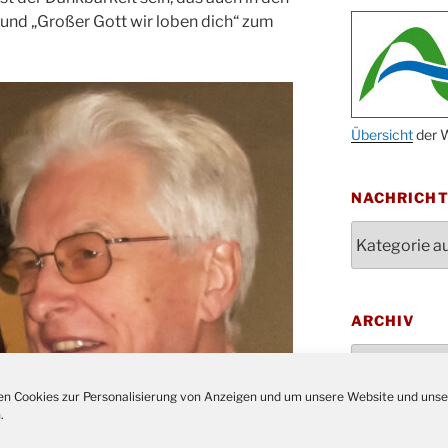
After
 und „Großer Gott wir loben dich“ zum
09.10.
Kirch
Sandm
10.10.
Kirch
18:00
Oktob
Übersicht
der W
11.10.
11:00
Bluts
29.10.
NACHRICH
Gemei
Nachrichten
Gottes
31.10.
Kirch
Konze
08.11.
Stadt
ARCHIV
St. M
12.11.
Archiv
17:00
Geden
15.11.
n Cookies zur Personalisierung von Anzeigen und um unsere Website und unse
Fried
.
Basar
SOZIALE M
21.11.