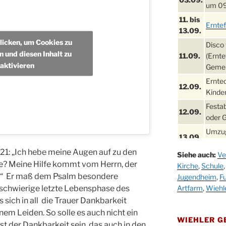
um 09
11. bis
Ernte
13.09.
klicken, um Cookies zu
Disco 
n und diesen Inhalt zu
11.09.
(Ernte
aktivieren
Gemei
Ernte
12.09.
Kinder
Festa
12.09.
oder 
Umzug
13.09.
Stadt
21: „Ich hebe meine Augen auf zu den
Siehe auch:
Ve
Schla
19.09.
e? Meine Hilfe kommt vom Herrn, der
Kirche
,
Schule
Drabe
.“ Er maß dem Psalm besondere
Jugendheim
,
Fu
25. u.
Oktob
 schwierige letzte Lebensphase des
Artfarm
,
Wiehl
26.09.
 sich in all die Trauer Dankbarkeit
Kinde
nem Leiden. So solle es auch nicht ein
26.09.
10-12
WIEHLER 
st der Dankbarkeit sein, das auch in den