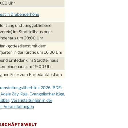
:00 Uhr
fest in Drabenderhöhe
für Jung und Junggebliebene
verein) im Stadtteilhaus oder
ndehaus um 20:00 Uhr
dankgottesdienst mit dem
garten in der Kirche um 16:30 Uhr
bend Erntedank im Stadtteilhaus
Gemeindehaus um 19:00 Uhr
 und Feier zum Erntedankfest am
teilhaus um 14:00 Uhr
ranstaltungsüberblick 2026 (PDF)
,
gerabend im Stadtteilhaus
,
Adele Zay Kiga
,
Evangelischer Kiga
,
nderhöhe
ßball
,
Veranstaltungen in der
erfest im Cafe XXS
er Veranstaltungen
rbibeltag im Ev. Gemeindehaus von
 Uhr
GESCHÄFTSWELT