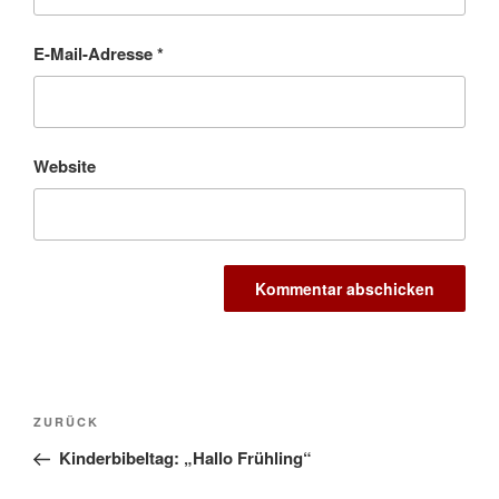
E-Mail-Adresse
*
Website
Beitragsnavigation
Vorheriger
ZURÜCK
Beitrag
Kinderbibeltag: „Hallo Frühling“