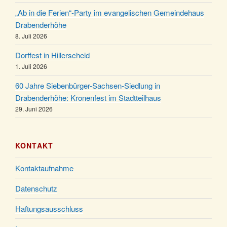
20.12.
Kirche um 17:00 Uhr
„Ab in die Ferien“-Party im evangelischen Gemeindehaus
Familiengottesdienst mit Krippenspiel im Ev.
Drabenderhöhe
24.12.
Gemeindehaus um 15:00 Uhr
8. Juli 2026
24.12.
Familiengottesdienst in der FeG um 16 Uhr
Dorffest in Hillerscheid
Weihnachtsgottesdienst in der Kirche um 15:00
1. Juli 2026
24.12.
Uhr
60 Jahre Siebenbürger-Sachsen-Siedlung in
Weihnachtsgottesdienst in der Kirche um 18:00
Drabenderhöhe: Kronenfest im Stadtteilhaus
24.12.
Uhr
29. Juni 2026
Christmette mit der ev. Jugend in der Kirche um
24.12.
23:00 Uhr
KONTAKT
Gottesdienst zu Silvester in der Kirche um 18:00
31.12.
Uhr
Kontaktaufnahme
Datenschutz
Haftungsausschluss