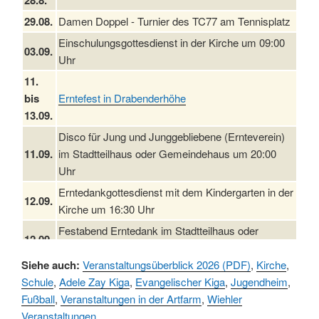
28.8.
29.08.
Damen Doppel - Turnier des TC77 am Tennisplatz
Einschulungsgottesdienst in der Kirche um 09:00
03.09.
Uhr
11.
bis
Erntefest in Drabenderhöhe
13.09.
Disco für Jung und Junggebliebene (Ernteverein)
11.09.
im Stadtteilhaus oder Gemeindehaus um 20:00
Uhr
Erntedankgottesdienst mit dem Kindergarten in der
12.09.
Kirche um 16:30 Uhr
Festabend Erntedank im Stadtteilhaus oder
12.09.
Gemeindehaus um 19:00 Uhr
Siehe auch:
Veranstaltungsüberblick 2026 (PDF)
,
Kirche
,
Umzug und Feier zum Erntedankfest am
13.09.
Schule
,
Adele Zay Kiga
,
Evangelischer Kiga
,
Jugendheim
,
Stadtteilhaus um 14:00 Uhr
Fußball
,
Veranstaltungen in der Artfarm
,
Wiehler
19.09.
Schlagerabend im Stadtteilhaus Drabenderhöhe
Veranstaltungen