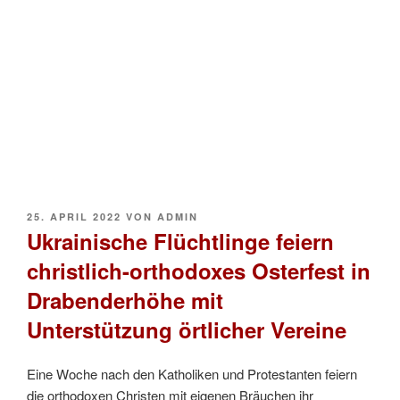
VERÖFFENTLICHT
25. APRIL 2022
VON
ADMIN
AM
Ukrainische Flüchtlinge feiern
christlich-orthodoxes Osterfest in
Drabenderhöhe mit
Unterstützung örtlicher Vereine
Eine Woche nach den Katholiken und Protestanten feiern
die orthodoxen Christen mit eigenen Bräuchen ihr