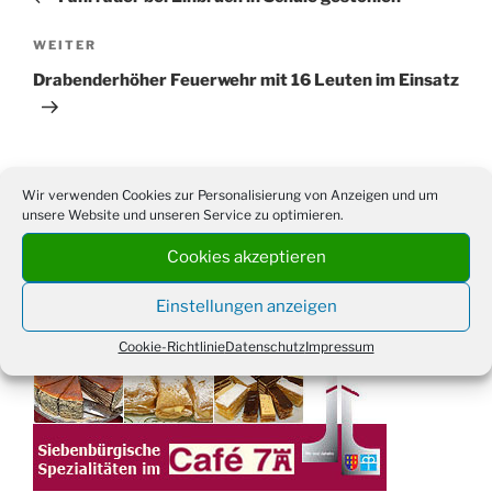
Nächster
WEITER
Beitrag
Drabenderhöher Feuerwehr mit 16 Leuten im Einsatz
Wir verwenden Cookies zur Personalisierung von Anzeigen und um
unsere Website und unseren Service zu optimieren.
Suchen
Suche
nach:
Cookies akzeptieren
Einstellungen anzeigen
WERBUNG
Cookie-Richtlinie
Datenschutz
Impressum