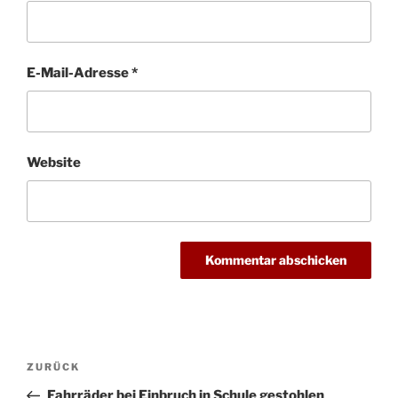
E-Mail-Adresse
*
Website
Beitragsnavigation
Vorheriger
ZURÜCK
Beitrag
Fahrräder bei Einbruch in Schule gestohlen