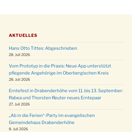
Katharinenball der Kreisgruppe im
28.11.
Stadtteilhaus um 19:00 Uhr
Adventsfeier des Frauenvereins im Ev.
03.12.
Gemeindehaus um 19:00 Uhr
AKTUELLES
Puer-Natus weihnachtliches Brauchtum am
11.12.
Robert-Gassner-Hof um 17:00 Uhr
Hans Otto Tittes: Abgeschrieben
Kinderbibeltag im Ev. Gemeindehaus von 10-
28. Juli 2026
19.12.
12 Uhr
Vom Prototyp in die Praxis: Neue App unterstützt
Weihnachts-Konzert des Honterus Chors in
pflegende Angehörige im Oberbergischen Kreis
20.12.
der Kirche um 17:00 Uhr
28. Juli 2026
Familiengottesdienst mit Krippenspiel im Ev.
24.12.
Erntefest in Drabenderhöhe vom 11. bis 13. September:
Gemeindehaus um 15:00 Uhr
Rabea und Thorsten Reuter neues Erntepaar
24.12.
Familiengottesdienst in der FeG um 16 Uhr
27. Juli 2026
Weihnachtsgottesdienst in der Kirche um
24.12.
„Ab in die Ferien“-Party im evangelischen
15:00 Uhr
Gemeindehaus Drabenderhöhe
Weihnachtsgottesdienst in der Kirche um
8. Juli 2026
24.12.