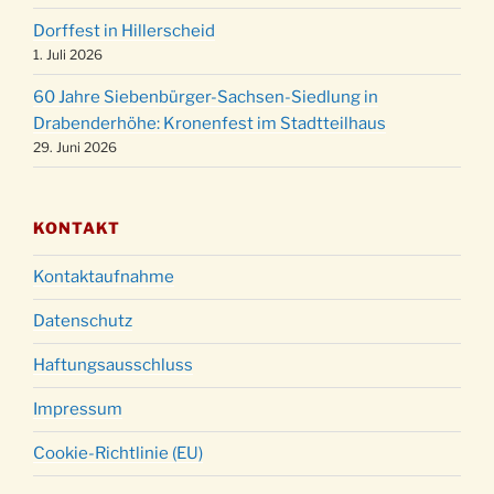
18:00 Uhr
Dorffest in Hillerscheid
Christmette mit der ev. Jugend in der Kirche
24.12.
1. Juli 2026
um 23:00 Uhr
60 Jahre Siebenbürger-Sachsen-Siedlung in
Gottesdienst zu Silvester in der Kirche um
31.12.
Drabenderhöhe: Kronenfest im Stadtteilhaus
18:00 Uhr
29. Juni 2026
KONTAKT
Kontaktaufnahme
Datenschutz
Haftungsausschluss
Impressum
Cookie-Richtlinie (EU)