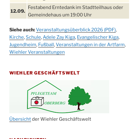
Festabend Erntedank im Stadtteilhaus oder
12.09.
Gemeindehaus um 19:00 Uhr
Umzug und Feier zum Erntedankfest am
13.09.
Siehe auch:
Veranstaltungsüberblick 2026 (PDF)
,
Stadtteilhaus um 14:00 Uhr
Kirche
,
Schule
,
Adele Zay Kiga
,
Evangelischer Kiga
,
Schlagerabend im Stadtteilhaus
Jugendheim
19.09.
,
Fußball
,
Veranstaltungen in der Artfarm
,
Drabenderhöhe
Wiehler Veranstaltungen
25. u.
Oktoberfest im Cafe XXS
26.09.
WIEHLER GESCHÄFTSWELT
Kinderbibeltag im Ev. Gemeindehaus von 10-
26.09.
12 Uhr
Afterwork-Andacht um 18:00 Uhr in der
09.10.
Kirche
Sandmännchen-Gottesdienst in der Kirche
10.10.
oder im Ev. Gemeindehaus um 18:00 Uhr
Übersicht
der Wiehler Geschäftswelt
Oktoberfest MGV im Stadtteilhaus um 11:00
11.10.
Uhr