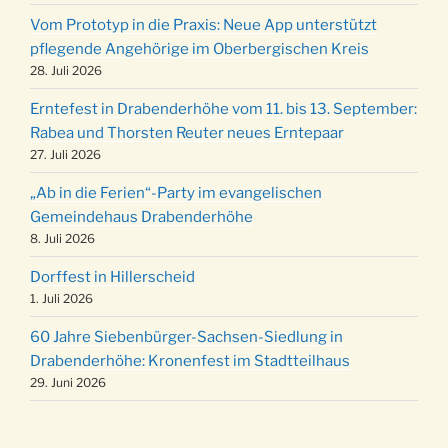
12 Uhr
Vom Prototyp in die Praxis: Neue App unterstützt
Weihnachts-Konzert des Honterus Chors in
pflegende Angehörige im Oberbergischen Kreis
20.12.
der Kirche um 17:00 Uhr
28. Juli 2026
Familiengottesdienst mit Krippenspiel im Ev.
24.12.
Erntefest in Drabenderhöhe vom 11. bis 13. September:
Gemeindehaus um 15:00 Uhr
Rabea und Thorsten Reuter neues Erntepaar
24.12.
Familiengottesdienst in der FeG um 16 Uhr
27. Juli 2026
Weihnachtsgottesdienst in der Kirche um
24.12.
„Ab in die Ferien“-Party im evangelischen
15:00 Uhr
Gemeindehaus Drabenderhöhe
Weihnachtsgottesdienst in der Kirche um
8. Juli 2026
24.12.
18:00 Uhr
Dorffest in Hillerscheid
Christmette mit der ev. Jugend in der Kirche
24.12.
1. Juli 2026
um 23:00 Uhr
60 Jahre Siebenbürger-Sachsen-Siedlung in
Gottesdienst zu Silvester in der Kirche um
31.12.
Drabenderhöhe: Kronenfest im Stadtteilhaus
18:00 Uhr
29. Juni 2026