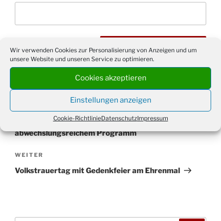
Wir verwenden Cookies zur Personalisierung von Anzeigen und um
unsere Website und unseren Service zu optimieren.
Cookies akzeptieren
Beitragsnavigation
Einstellungen anzeigen
Vorheriger
ZURÜCK
Beitrag
Cookie-Richtlinie
Datenschutz
Impressum
Akkordeon-Orchester verzaubert mit
abwechslungsreichem Programm
Nächster
WEITER
Beitrag
Volkstrauertag mit Gedenkfeier am Ehrenmal