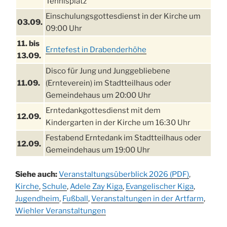
Tennisplatz
Einschulungsgottesdienst in der Kirche um
03.09.
09:00 Uhr
11. bis
Erntefest in Drabenderhöhe
13.09.
Disco für Jung und Junggebliebene
11.09.
(Ernteverein) im Stadtteilhaus oder
Gemeindehaus um 20:00 Uhr
Erntedankgottesdienst mit dem
12.09.
Kindergarten in der Kirche um 16:30 Uhr
Festabend Erntedank im Stadtteilhaus oder
12.09.
Gemeindehaus um 19:00 Uhr
Umzug und Feier zum Erntedankfest am
13.09.
Siehe auch:
Veranstaltungsüberblick 2026 (PDF)
,
Stadtteilhaus um 14:00 Uhr
Kirche
,
Schule
,
Adele Zay Kiga
,
Evangelischer Kiga
,
Schlagerabend im Stadtteilhaus
Jugendheim
19.09.
,
Fußball
,
Veranstaltungen in der Artfarm
,
Drabenderhöhe
Wiehler Veranstaltungen
25. u.
Oktoberfest im Cafe XXS