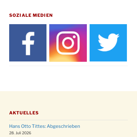
Gedenkfeier zum Volkstrauertag am Friedhof
15.11.
Drabenderhöhe um 11:15 Uhr
SOZIALE MEDIEN
21.11.
Basar im Ev. Gemeindehaus von 14-16:30 Uhr
Katharinenball des Honterus Chors im
21.11.
Stadtteilhaus um 19:00 Uhr
Kinderbibeltag im Ev. Gemeindehaus von 10-
28.11.
12 Uhr
Adventliches Beisammensein am Robert-
28.11.
Gassner-Hof um 15:00 Uhr
Katharinenball der Kreisgruppe im
28.11.
Stadtteilhaus um 19:00 Uhr
Adventsfeier des Frauenvereins im Ev.
03.12.
Gemeindehaus um 19:00 Uhr
AKTUELLES
Puer-Natus weihnachtliches Brauchtum am
11.12.
Robert-Gassner-Hof um 17:00 Uhr
Hans Otto Tittes: Abgeschrieben
Kinderbibeltag im Ev. Gemeindehaus von 10-
28. Juli 2026
19.12.