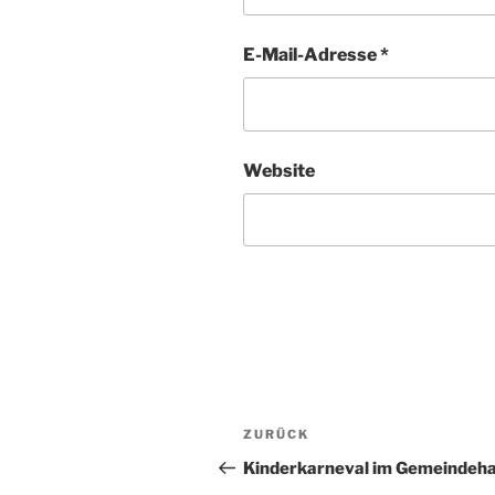
E-Mail-Adresse
*
Website
Beitragsnavigation
Vorheriger
ZURÜCK
Beitrag
Kinderkarneval im Gemeindeh