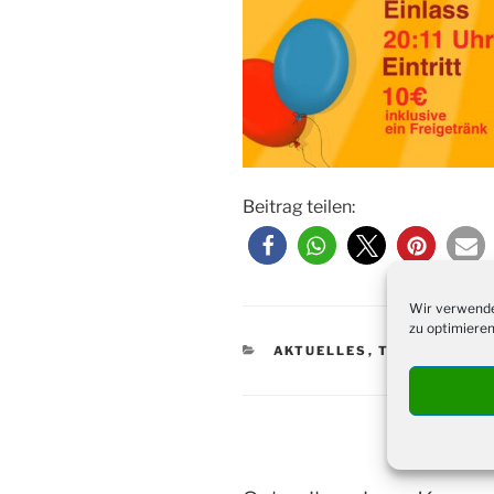
Beitrag teilen:
Wir verwende
zu optimieren
KATEGORIEN
AKTUELLES
,
TERMINE