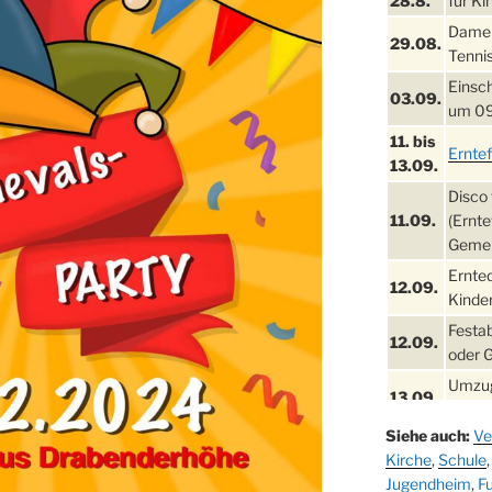
28.8.
für Ki
Damen
29.08.
Tennis
Einsch
03.09.
um 09
11. bis
Ernte
13.09.
Disco 
11.09.
(Ernte
Gemei
Ernte
12.09.
Kinder
Festa
12.09.
oder 
Umzug
13.09.
Stadt
Siehe auch:
Ve
Schla
19.09.
Kirche
,
Schule
Drabe
Jugendheim
,
Fu