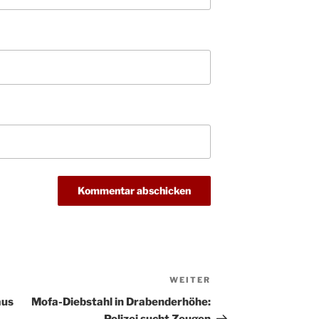
10-12
Weihn
20.12.
in der
Famili
24.12.
Ev. G
Famili
24.12.
Uhr
Weihn
24.12.
15:00
Weihn
24.12.
18:00
Christ
24.12.
Kirch
Gottes
31.12.
um 18
WEITER
Nächster
Beitrag
aus
Mofa-Diebstahl in Drabenderhöhe: