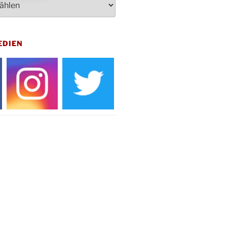
kfeier zum Volkstrauertag am
hof Drabenderhöhe um 11:15 Uhr
 im Ev. Gemeindehaus von 14-
EDIEN
 Uhr
inenball des Honterus Chors im
teilhaus um 19:00 Uhr
rbibeltag im Ev. Gemeindehaus von
 Uhr
tliches Beisammensein am
t-Gassner-Hof um 15:00 Uhr
inenball der Kreisgruppe im
teilhaus um 19:00 Uhr
sfeier des Frauenvereins im Ev.
ndehaus um 19:00 Uhr
Natus weihnachtliches Brauchtum
bert-Gassner-Hof um 17:00 Uhr
rbibeltag im Ev. Gemeindehaus von