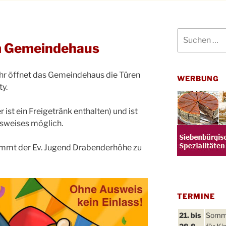
Suchen
nach:
m Gemeindehaus
hr öffnet das Gemeindehaus die Türen
WERBUNG
ty.
r ist ein Freigetränk enthalten) und ist
usweises möglich.
ommt der Ev. Jugend Drabenderhöhe zu
TERMINE
21. bis
Sommer