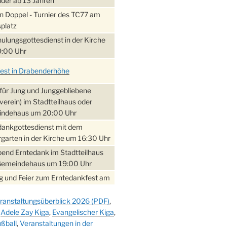
nder ab 13 Jahren
 Doppel - Turnier des TC77 am
platz
ulungsgottesdienst in der Kirche
:00 Uhr
fest in Drabenderhöhe
für Jung und Junggebliebene
verein) im Stadtteilhaus oder
ndehaus um 20:00 Uhr
dankgottesdienst mit dem
garten in der Kirche um 16:30 Uhr
bend Erntedank im Stadtteilhaus
Gemeindehaus um 19:00 Uhr
 und Feier zum Erntedankfest am
teilhaus um 14:00 Uhr
ranstaltungsüberblick 2026 (PDF)
,
gerabend im Stadtteilhaus
,
Adele Zay Kiga
,
Evangelischer Kiga
,
nderhöhe
ßball
,
Veranstaltungen in der