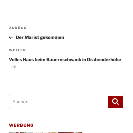
Beitragsnavigation
Vorheriger
ZURÜCK
Beitrag
Der Mai ist gekommen
Nächster
WEITER
Beitrag
Volles Haus beim Bauernschwank in Drabenderhöhe
Suchen
Suche
nach:
WERBUNG