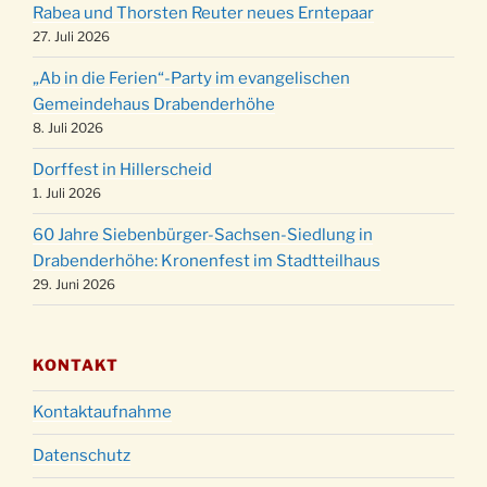
Rabea und Thorsten Reuter neues Erntepaar
24.12.
Familiengottesdienst in der FeG um 16 Uhr
27. Juli 2026
Weihnachtsgottesdienst in der Kirche um
24.12.
„Ab in die Ferien“-Party im evangelischen
15:00 Uhr
Gemeindehaus Drabenderhöhe
Weihnachtsgottesdienst in der Kirche um
8. Juli 2026
24.12.
18:00 Uhr
Dorffest in Hillerscheid
Christmette mit der ev. Jugend in der Kirche
24.12.
1. Juli 2026
um 23:00 Uhr
60 Jahre Siebenbürger-Sachsen-Siedlung in
Gottesdienst zu Silvester in der Kirche um
31.12.
Drabenderhöhe: Kronenfest im Stadtteilhaus
18:00 Uhr
29. Juni 2026
KONTAKT
Kontaktaufnahme
Datenschutz