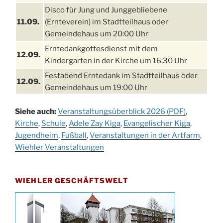
Disco für Jung und Junggebliebene
11.09.
(Ernteverein) im Stadtteilhaus oder
Gemeindehaus um 20:00 Uhr
Erntedankgottesdienst mit dem
12.09.
Kindergarten in der Kirche um 16:30 Uhr
Festabend Erntedank im Stadtteilhaus oder
12.09.
Gemeindehaus um 19:00 Uhr
Umzug und Feier zum Erntedankfest am
13.09.
Siehe auch:
Veranstaltungsüberblick 2026 (PDF)
,
Stadtteilhaus um 14:00 Uhr
Kirche
,
Schule
,
Adele Zay Kiga
,
Evangelischer Kiga
,
Schlagerabend im Stadtteilhaus
Jugendheim
19.09.
,
Fußball
,
Veranstaltungen in der Artfarm
,
Drabenderhöhe
Wiehler Veranstaltungen
25. u.
Oktoberfest im Cafe XXS
26.09.
WIEHLER GESCHÄFTSWELT
Kinderbibeltag im Ev. Gemeindehaus von 10-
26.09.
12 Uhr
Afterwork-Andacht um 18:00 Uhr in der
09.10.
Kirche