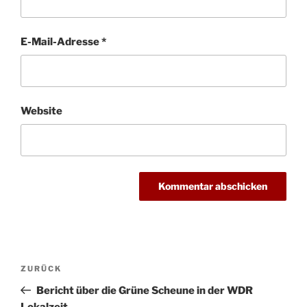
E-Mail-Adresse
*
Website
Beitragsnavigation
Vorheriger
ZURÜCK
Beitrag
Bericht über die Grüne Scheune in der WDR
Lokalzeit