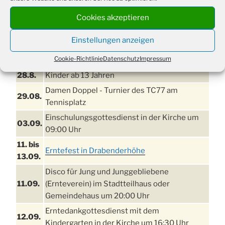
Cookies akzeptieren
Einstellungen anzeigen
TERMINE
Cookie-Richtlinie
Datenschutz
Impressum
21. bis
Sommerfreizeit der Ev. Jugend in Berlin für
28.8.
Kinder ab 13 Jahren
Damen Doppel - Turnier des TC77 am
29.08.
Tennisplatz
Einschulungsgottesdienst in der Kirche um
03.09.
09:00 Uhr
11. bis
Erntefest in Drabenderhöhe
13.09.
Disco für Jung und Junggebliebene
11.09.
(Ernteverein) im Stadtteilhaus oder
Gemeindehaus um 20:00 Uhr
Erntedankgottesdienst mit dem
12.09.
Kindergarten in der Kirche um 16:30 Uhr