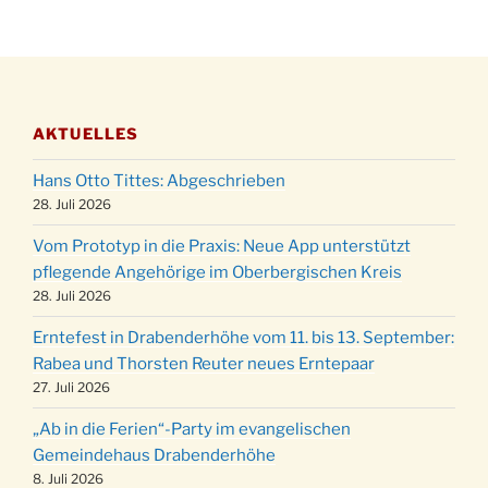
Katharinenball der Kreisgruppe im
28.11.
Stadtteilhaus um 19:00 Uhr
Adventsfeier des Frauenvereins im Ev.
03.12.
Gemeindehaus um 19:00 Uhr
AKTUELLES
Puer-Natus weihnachtliches Brauchtum am
11.12.
Robert-Gassner-Hof um 17:00 Uhr
Hans Otto Tittes: Abgeschrieben
Kinderbibeltag im Ev. Gemeindehaus von 10-
28. Juli 2026
19.12.
12 Uhr
Vom Prototyp in die Praxis: Neue App unterstützt
Weihnachts-Konzert des Honterus Chors in
pflegende Angehörige im Oberbergischen Kreis
20.12.
der Kirche um 17:00 Uhr
28. Juli 2026
Familiengottesdienst mit Krippenspiel im Ev.
24.12.
Erntefest in Drabenderhöhe vom 11. bis 13. September:
Gemeindehaus um 15:00 Uhr
Rabea und Thorsten Reuter neues Erntepaar
24.12.
Familiengottesdienst in der FeG um 16 Uhr
27. Juli 2026
Weihnachtsgottesdienst in der Kirche um
24.12.
„Ab in die Ferien“-Party im evangelischen
15:00 Uhr
Gemeindehaus Drabenderhöhe
Weihnachtsgottesdienst in der Kirche um
8. Juli 2026
24.12.