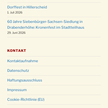
18:00 Uhr
Dorffest in Hillerscheid
Christmette mit der ev. Jugend in der Kirche
24.12.
1. Juli 2026
um 23:00 Uhr
60 Jahre Siebenbürger-Sachsen-Siedlung in
Gottesdienst zu Silvester in der Kirche um
31.12.
Drabenderhöhe: Kronenfest im Stadtteilhaus
18:00 Uhr
29. Juni 2026
KONTAKT
Kontaktaufnahme
Datenschutz
Haftungsausschluss
Impressum
Cookie-Richtlinie (EU)