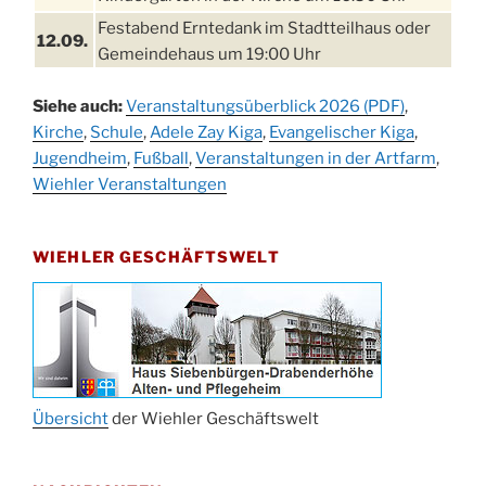
Festabend Erntedank im Stadtteilhaus oder
12.09.
Gemeindehaus um 19:00 Uhr
Umzug und Feier zum Erntedankfest am
13.09.
Siehe auch:
Veranstaltungsüberblick 2026 (PDF)
,
Stadtteilhaus um 14:00 Uhr
Kirche
,
Schule
,
Adele Zay Kiga
,
Evangelischer Kiga
,
Schlagerabend im Stadtteilhaus
Jugendheim
19.09.
,
Fußball
,
Veranstaltungen in der Artfarm
,
Drabenderhöhe
Wiehler Veranstaltungen
25. u.
Oktoberfest im Cafe XXS
26.09.
WIEHLER GESCHÄFTSWELT
Kinderbibeltag im Ev. Gemeindehaus von 10-
26.09.
12 Uhr
Afterwork-Andacht um 18:00 Uhr in der
09.10.
Kirche
Sandmännchen-Gottesdienst in der Kirche
10.10.
oder im Ev. Gemeindehaus um 18:00 Uhr
Übersicht
der Wiehler Geschäftswelt
Oktoberfest MGV im Stadtteilhaus um 11:00
11.10.
Uhr