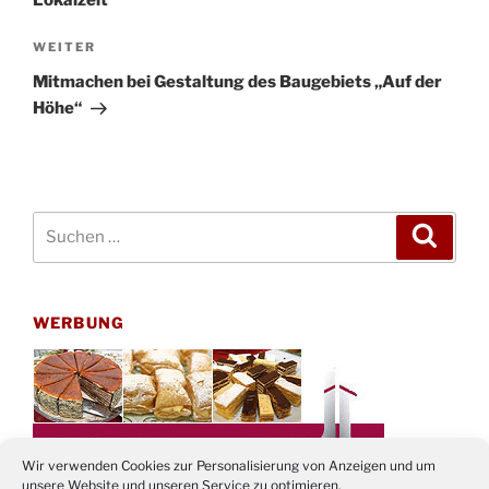
Nächster
WEITER
Beitrag
Mitmachen bei Gestaltung des Baugebiets „Auf der
Höhe“
Suchen
Suche
nach:
WERBUNG
Wir verwenden Cookies zur Personalisierung von Anzeigen und um
unsere Website und unseren Service zu optimieren.