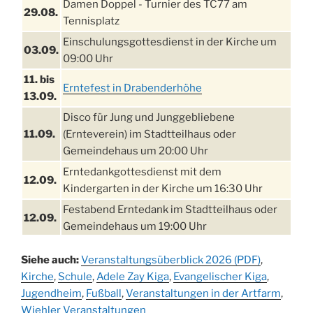
Damen Doppel - Turnier des TC77 am
29.08.
Tennisplatz
Einschulungsgottesdienst in der Kirche um
03.09.
09:00 Uhr
11. bis
Erntefest in Drabenderhöhe
13.09.
Disco für Jung und Junggebliebene
11.09.
(Ernteverein) im Stadtteilhaus oder
Gemeindehaus um 20:00 Uhr
Erntedankgottesdienst mit dem
12.09.
Kindergarten in der Kirche um 16:30 Uhr
Festabend Erntedank im Stadtteilhaus oder
12.09.
Gemeindehaus um 19:00 Uhr
Umzug und Feier zum Erntedankfest am
13.09.
Siehe auch:
Veranstaltungsüberblick 2026 (PDF)
,
Stadtteilhaus um 14:00 Uhr
Kirche
,
Schule
,
Adele Zay Kiga
,
Evangelischer Kiga
,
Schlagerabend im Stadtteilhaus
Jugendheim
19.09.
,
Fußball
,
Veranstaltungen in der Artfarm
,
Drabenderhöhe
Wiehler Veranstaltungen