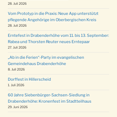
Kinderbibeltag im Ev. Gemeindehaus von 10-
28. Juli 2026
19.12.
12 Uhr
Vom Prototyp in die Praxis: Neue App unterstützt
Weihnachts-Konzert des Honterus Chors in
pflegende Angehörige im Oberbergischen Kreis
20.12.
der Kirche um 17:00 Uhr
28. Juli 2026
Familiengottesdienst mit Krippenspiel im Ev.
24.12.
Erntefest in Drabenderhöhe vom 11. bis 13. September:
Gemeindehaus um 15:00 Uhr
Rabea und Thorsten Reuter neues Erntepaar
24.12.
Familiengottesdienst in der FeG um 16 Uhr
27. Juli 2026
Weihnachtsgottesdienst in der Kirche um
24.12.
„Ab in die Ferien“-Party im evangelischen
15:00 Uhr
Gemeindehaus Drabenderhöhe
Weihnachtsgottesdienst in der Kirche um
8. Juli 2026
24.12.
18:00 Uhr
Dorffest in Hillerscheid
Christmette mit der ev. Jugend in der Kirche
24.12.
1. Juli 2026
um 23:00 Uhr
60 Jahre Siebenbürger-Sachsen-Siedlung in
Gottesdienst zu Silvester in der Kirche um
31.12.
Drabenderhöhe: Kronenfest im Stadtteilhaus
18:00 Uhr
29. Juni 2026