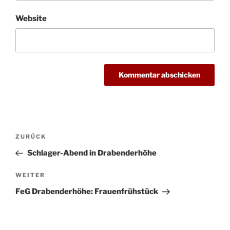
Website
Beitragsnavigation
Vorheriger
ZURÜCK
Beitrag
Schlager-Abend in Drabenderhöhe
Nächster
WEITER
Beitrag
FeG Drabenderhöhe: Frauenfrühstück