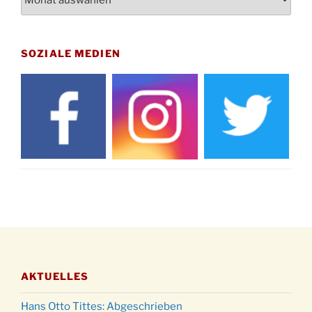
12.11.
Uhr
Gedenkfeier zum Volkstrauertag am Friedhof
15.11.
Drabenderhöhe um 11:15 Uhr
SOZIALE MEDIEN
21.11.
Basar im Ev. Gemeindehaus von 14-16:30 Uhr
Katharinenball des Honterus Chors im
21.11.
Stadtteilhaus um 19:00 Uhr
Kinderbibeltag im Ev. Gemeindehaus von 10-
28.11.
12 Uhr
Adventliches Beisammensein am Robert-
28.11.
Gassner-Hof um 15:00 Uhr
Katharinenball der Kreisgruppe im
28.11.
Stadtteilhaus um 19:00 Uhr
Adventsfeier des Frauenvereins im Ev.
03.12.
Gemeindehaus um 19:00 Uhr
AKTUELLES
Puer-Natus weihnachtliches Brauchtum am
11.12.
Robert-Gassner-Hof um 17:00 Uhr
Hans Otto Tittes: Abgeschrieben