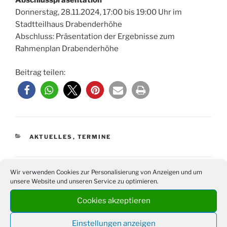
Abschlusspräsentation
Donnerstag, 28.11.2024, 17:00 bis 19:00 Uhr im
Stadtteilhaus Drabenderhöhe
Abschluss: Präsentation der Ergebnisse zum
Rahmenplan Drabenderhöhe
Beitrag teilen:
KATEGORIEN
AKTUELLES
,
TERMINE
Wir verwenden Cookies zur Personalisierung von Anzeigen und um
Schreibe einen Kommentar
unsere Website und unseren Service zu optimieren.
Deine E-Mail-Adresse wird nicht veröffentlicht.
Cookies akzeptieren
Erforderliche Felder sind mit
*
markiert
Einstellungen anzeigen