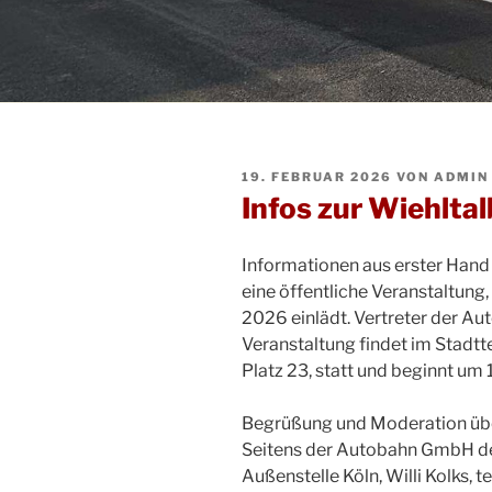
VERÖFFENTLICHT
19. FEBRUAR 2026
VON
ADMIN
AM
Infos zur Wiehlta
Informationen aus erster Han
eine öffentliche Veranstaltung,
2026 einlädt. Vertreter der A
Veranstaltung findet im Stadt
Platz 23, statt und beginnt um 
Begrüßung und Moderation übe
Seitens der Autobahn GmbH des
Außenstelle Köln, Willi Kolks,