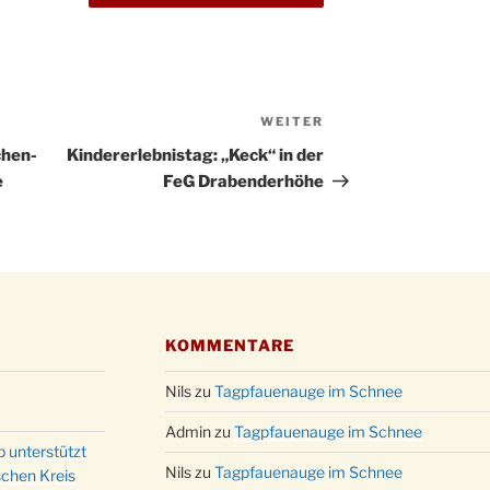
WEITER
Nächster
Beitrag
chen-
Kindererlebnistag: „Keck“ in der
e
FeG Drabenderhöhe
KOMMENTARE
Nils
zu
Tagpfauenauge im Schnee
Admin
zu
Tagpfauenauge im Schnee
p unterstützt
Nils
zu
Tagpfauenauge im Schnee
schen Kreis