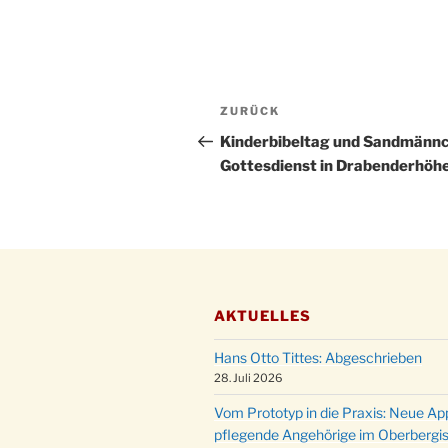
Beitragsnavigation
Vorheriger
ZURÜCK
Beitrag
Kinderbibeltag und Sandmänn
Gottesdienst in Drabenderhöh
AKTUELLES
Hans Otto Tittes: Abgeschrieben
28. Juli 2026
Vom Prototyp in die Praxis: Neue Ap
pflegende Angehörige im Oberbergi