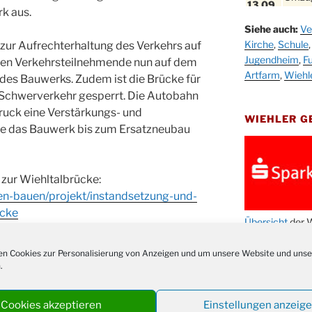
13.09.
k aus.
Stadt
Siehe auch:
Ve
Schla
19.09.
Kirche
,
Schule
ur Aufrechterhaltung des Verkehrs auf
Drabe
Jugendheim
,
Fu
ren Verkehrsteilnehmende nun auf dem
25. u.
Oktob
Artfarm
,
Wiehl
e des Bauwerks. Zudem ist die Brücke für
26.09.
Schwerverkehr gesperrt. Die Autobahn
Kinde
26.09.
uck eine Verstärkungs- und
10-12
WIEHLER 
e das Bauwerk bis zum Ersatzneubau
After
09.10.
Kirch
Sandm
zur Wiehltalbrücke:
10.10.
Kirch
en-bauen/projekt/instandsetzung-und-
18:00
ecke
Oktob
Übersicht
der W
11.10.
11:00
n Cookies zur Personalisierung von Anzeigen und um unsere Website und unse
Bluts
29.10.
NACHRICH
.
Gemei
Nachrichten
Gottes
31.10.
Cookies akzeptieren
Einstellungen anzeig
Kirch