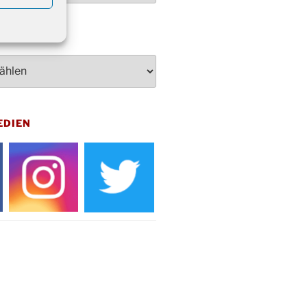
rt Akkordeon-Orchester im
teilhaus um 16:00 Uhr
artin Umzug in Drabenderhöhe um
 Uhr
kfeier zum Volkstrauertag am
hof Drabenderhöhe um 11:15 Uhr
 im Ev. Gemeindehaus von 14-
EDIEN
 Uhr
inenball des Honterus Chors im
teilhaus um 19:00 Uhr
rbibeltag im Ev. Gemeindehaus von
 Uhr
tliches Beisammensein am
t-Gassner-Hof um 15:00 Uhr
inenball der Kreisgruppe im
teilhaus um 19:00 Uhr
sfeier des Frauenvereins im Ev.
ndehaus um 19:00 Uhr