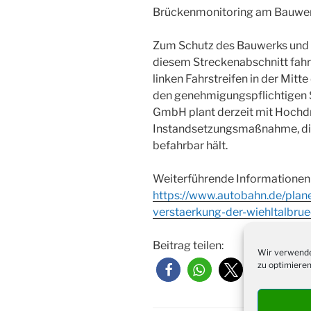
Brückenmonitoring am Bauwer
Zum Schutz des Bauwerks und z
diesem Streckenabschnitt fah
linken Fahrstreifen in der Mitt
den genehmigungspflichtigen 
GmbH plant derzeit mit Hochdr
Instandsetzungsmaßnahme, di
befahrbar hält.
Weiterführende Informationen 
https://www.autobahn.de/plan
verstaerkung-der-wiehltalbru
Beitrag teilen:
Wir verwende
zu optimieren