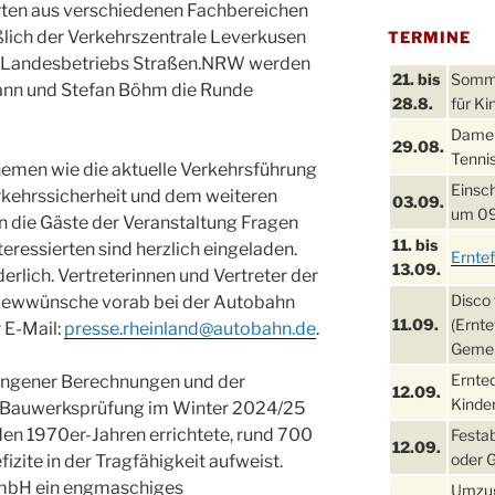
ten aus verschiedenen Fachbereichen
lich der Verkehrszentrale Leverkusen
TERMINE
s Landesbetriebs Straßen.NRW werden
21. bis
Sommer
ann und Stefan Böhm die Runde
28.8.
für Ki
Damen
29.08.
Tennis
emen wie die aktuelle Verkehrsführung
Einsch
rkehrssicherheit und dem weiteren
03.09.
um 09
 die Gäste der Veranstaltung Fragen
11. bis
teressierten sind herzlich eingeladen.
Ernte
13.09.
erlich. Vertreterinnen und Vertreter der
Disco 
viewwünsche vorab bei der Autobahn
11.09.
(Ernte
 E-Mail:
presse.rheinland@autobahn.de
.
Gemei
Ernte
angener Berechnungen und der
12.09.
Kinder
 Bauwerksprüfung im Winter 2024/25
 den 1970er-Jahren errichtete, rund 700
Festa
12.09.
oder 
zite in der Tragfähigkeit aufweist.
GmbH ein engmaschiges
Umzug