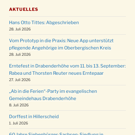
Gemeindehaus um 19:00 Uhr
AKTUELLES
Puer-Natus weihnachtliches Brauchtum am
11.12.
Robert-Gassner-Hof um 17:00 Uhr
Hans Otto Tittes: Abgeschrieben
Kinderbibeltag im Ev. Gemeindehaus von 10-
28. Juli 2026
19.12.
12 Uhr
Vom Prototyp in die Praxis: Neue App unterstützt
Weihnachts-Konzert des Honterus Chors in
pflegende Angehörige im Oberbergischen Kreis
20.12.
der Kirche um 17:00 Uhr
28. Juli 2026
Familiengottesdienst mit Krippenspiel im Ev.
24.12.
Erntefest in Drabenderhöhe vom 11. bis 13. September:
Gemeindehaus um 15:00 Uhr
Rabea und Thorsten Reuter neues Erntepaar
24.12.
Familiengottesdienst in der FeG um 16 Uhr
27. Juli 2026
Weihnachtsgottesdienst in der Kirche um
24.12.
„Ab in die Ferien“-Party im evangelischen
15:00 Uhr
Gemeindehaus Drabenderhöhe
Weihnachtsgottesdienst in der Kirche um
8. Juli 2026
24.12.
18:00 Uhr
Dorffest in Hillerscheid
Christmette mit der ev. Jugend in der Kirche
24.12.
1. Juli 2026
um 23:00 Uhr
60 Jahre Siebenbürger-Sachsen-Siedlung in