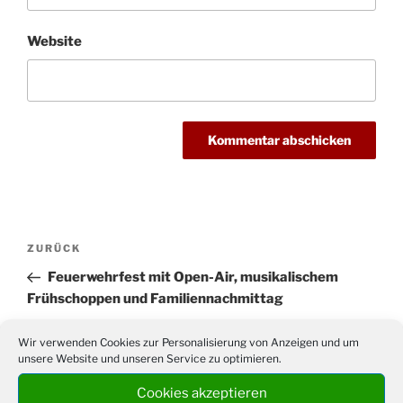
Website
Beitragsnavigation
Vorheriger
ZURÜCK
Beitrag
Feuerwehrfest mit Open-Air, musikalischem
Frühschoppen und Familiennachmittag
Nächster
WEITER
Wir verwenden Cookies zur Personalisierung von Anzeigen und um
unsere Website und unseren Service zu optimieren.
Beitrag
60 Jahre Siebenbürger-Sachsen-Siedlung in
Drabenderhöhe: Dreitägiges Festwochenende im
Cookies akzeptieren