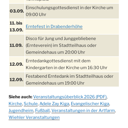
Einschulungsgottesdienst in der Kirche um
03.09.
09:00 Uhr
11. bis
Erntefest in Drabenderhöhe
13.09.
Disco für Jung und Junggebliebene
11.09.
(Ernteverein) im Stadtteilhaus oder
Gemeindehaus um 20:00 Uhr
Erntedankgottesdienst mit dem
12.09.
Kindergarten in der Kirche um 16:30 Uhr
Festabend Erntedank im Stadtteilhaus oder
12.09.
Gemeindehaus um 19:00 Uhr
Umzug und Feier zum Erntedankfest am
13.09.
Siehe auch:
Veranstaltungsüberblick 2026 (PDF)
,
Stadtteilhaus um 14:00 Uhr
Kirche
,
Schule
,
Adele Zay Kiga
,
Evangelischer Kiga
,
Schlagerabend im Stadtteilhaus
Jugendheim
19.09.
,
Fußball
,
Veranstaltungen in der Artfarm
,
Drabenderhöhe
Wiehler Veranstaltungen
25. u.
Oktoberfest im Cafe XXS