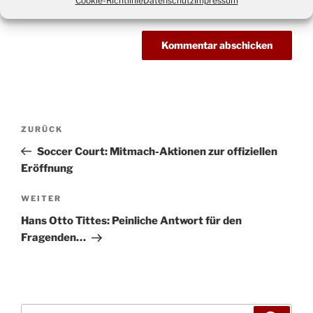
Cookie-Richtlinie
Datenschutz
Impressum
Beitragsnavigation
Vorheriger
ZURÜCK
Beitrag
Soccer Court: Mitmach-Aktionen zur offiziellen
Eröffnung
Nächster
WEITER
Beitrag
Hans Otto Tittes: Peinliche Antwort für den
Fragenden…
Suchen