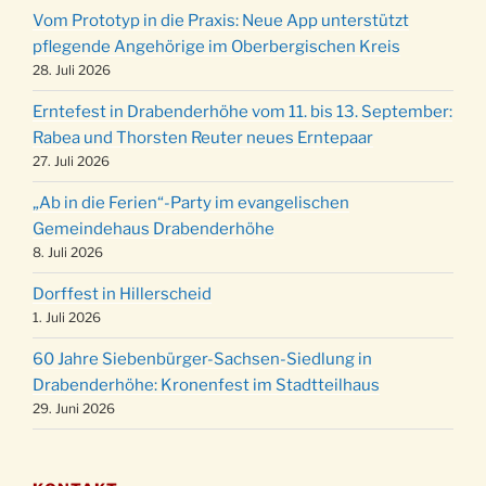
12 Uhr
Vom Prototyp in die Praxis: Neue App unterstützt
Weihnachts-Konzert des Honterus Chors in
pflegende Angehörige im Oberbergischen Kreis
20.12.
der Kirche um 17:00 Uhr
28. Juli 2026
Familiengottesdienst mit Krippenspiel im Ev.
24.12.
Erntefest in Drabenderhöhe vom 11. bis 13. September:
Gemeindehaus um 15:00 Uhr
Rabea und Thorsten Reuter neues Erntepaar
24.12.
Familiengottesdienst in der FeG um 16 Uhr
27. Juli 2026
Weihnachtsgottesdienst in der Kirche um
24.12.
„Ab in die Ferien“-Party im evangelischen
15:00 Uhr
Gemeindehaus Drabenderhöhe
Weihnachtsgottesdienst in der Kirche um
8. Juli 2026
24.12.
18:00 Uhr
Dorffest in Hillerscheid
Christmette mit der ev. Jugend in der Kirche
24.12.
1. Juli 2026
um 23:00 Uhr
60 Jahre Siebenbürger-Sachsen-Siedlung in
Gottesdienst zu Silvester in der Kirche um
31.12.
Drabenderhöhe: Kronenfest im Stadtteilhaus
18:00 Uhr
29. Juni 2026