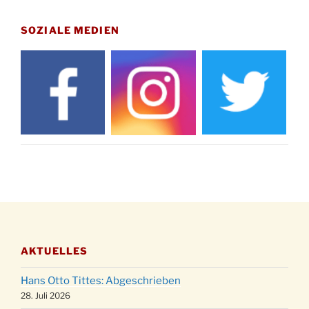
Gedenkfeier zum Volkstrauertag am Friedhof
15.11.
Drabenderhöhe um 11:15 Uhr
SOZIALE MEDIEN
21.11.
Basar im Ev. Gemeindehaus von 14-16:30 Uhr
Katharinenball des Honterus Chors im
21.11.
Stadtteilhaus um 19:00 Uhr
Kinderbibeltag im Ev. Gemeindehaus von 10-
28.11.
12 Uhr
Adventliches Beisammensein am Robert-
28.11.
Gassner-Hof um 15:00 Uhr
Katharinenball der Kreisgruppe im
28.11.
Stadtteilhaus um 19:00 Uhr
Adventsfeier des Frauenvereins im Ev.
03.12.
Gemeindehaus um 19:00 Uhr
AKTUELLES
Puer-Natus weihnachtliches Brauchtum am
11.12.
Robert-Gassner-Hof um 17:00 Uhr
Hans Otto Tittes: Abgeschrieben
Kinderbibeltag im Ev. Gemeindehaus von 10-
28. Juli 2026
19.12.