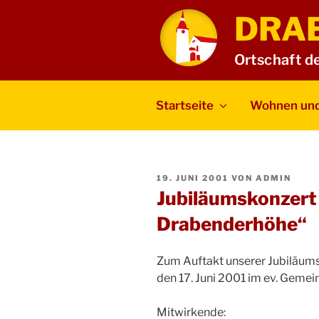
Zum
DRA
Inhalt
springen
Ortschaft d
Startseite
Wohnen und
VERÖFFENTLICHT
19. JUNI 2001
VON
ADMIN
AM
Jubiläumskonzert
Drabenderhöhe“
Zum Auftakt unserer Jubiläum
den 17. Juni 2001 im ev. Geme
Mitwirkende: