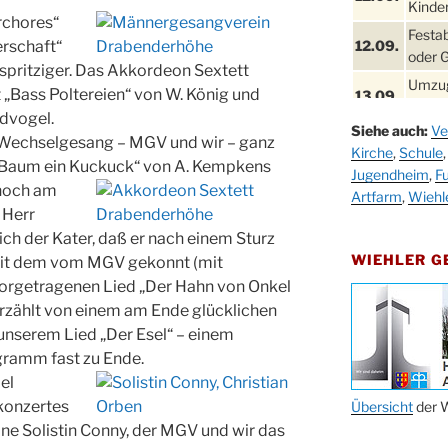
Kinder
rchores“
Festa
rschaft“
12.09.
oder 
 spritziger. Das Akkordeon Sextett
Umzug
t „Bass Poltereien“ von W. König und
13.09.
Stadt
dvogel.
Siehe auch:
Ve
Schla
im Wechselgesang – MGV und wir – ganz
19.09.
Kirche
,
Schule
Drabe
m Baum ein Kuckuck“ von A.
Kempkens
Jugendheim
,
Fu
25. u.
 noch am
Oktob
Artfarm
,
Wiehl
26.09.
 Herr
Kinde
ich der Kater, daß er nach einem Sturz
26.09.
10-12
WIEHLER 
 Mit dem vom MGV gekonnt (mit
After
orgetragenen Lied „Der Hahn von Onkel
09.10.
Kirch
erzählt von einem am Ende glücklichen
unserem Lied „Der Esel“ – einem
Sandm
10.10.
Kirch
ogramm fast zu Ende.
18:00
el
konzertes
Oktob
Übersicht
der W
11.10.
11:00
ne Solistin Conny, der MGV und wir das