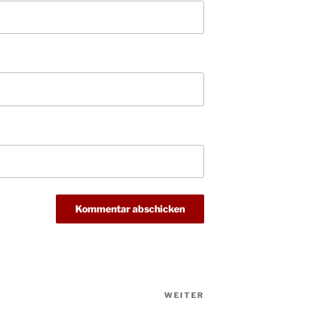
Christ
24.12.
Kirch
Gottes
31.12.
um 18
WEITER
Nächster