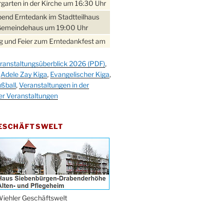
garten in der Kirche um 16:30 Uhr
bend Erntedank im Stadtteilhaus
Gemeindehaus um 19:00 Uhr
 und Feier zum Erntedankfest am
teilhaus um 14:00 Uhr
ranstaltungsüberblick 2026 (PDF)
,
gerabend im Stadtteilhaus
,
Adele Zay Kiga
,
Evangelischer Kiga
,
nderhöhe
ßball
,
Veranstaltungen in der
erfest im Cafe XXS
er Veranstaltungen
rbibeltag im Ev. Gemeindehaus von
 Uhr
GESCHÄFTSWELT
work-Andacht um 18:00 Uhr in der
e
ännchen-Gottesdienst in der
e oder im Ev. Gemeindehaus um
 Uhr
erfest MGV im Stadtteilhaus um
iehler Geschäftswelt
 Uhr