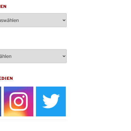
penden des DRK im Ev.
TEN
ndehaus von 16-20 Uhr
dienst zum Reformationstag in der
e um 18:30 Uhr
rt Akkordeon-Orchester im
teilhaus um 16:00 Uhr
artin Umzug in Drabenderhöhe um
 Uhr
kfeier zum Volkstrauertag am
hof Drabenderhöhe um 11:15 Uhr
 im Ev. Gemeindehaus von 14-
EDIEN
 Uhr
inenball des Honterus Chors im
teilhaus um 19:00 Uhr
rbibeltag im Ev. Gemeindehaus von
 Uhr
tliches Beisammensein am
t-Gassner-Hof um 15:00 Uhr