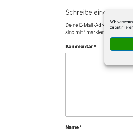
Schreibe einen Komm
Wir verwende
Deine E-Mail-Adresse wird nicht
zu optimieren
sind mit
*
markiert
Kommentar
*
Name
*