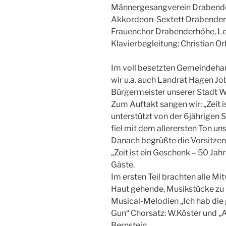
Männergesangverein Drabende
Akkordeon-Sextett Drabenderh
Frauenchor Drabenderhöhe, Le
Klavierbegleitung: Christian O
Im voll besetzten Gemeindeha
wir u.a. auch Landrat Hagen Jo
Bürgermeister unserer Stadt 
Zum Auftakt sangen wir: „Zeit 
unterstützt von der 6jährigen S
fiel mit dem allerersten Ton un
Danach begrüßte die Vorsitze
„Zeit ist ein Geschenk – 50 Ja
Gäste.
Im ersten Teil brachten alle Mi
Haut gehende, Musikstücke zu G
Musical-Melodien „Ich hab die
Gun“ Chorsatz: W.Köster und „A
Bernstein.