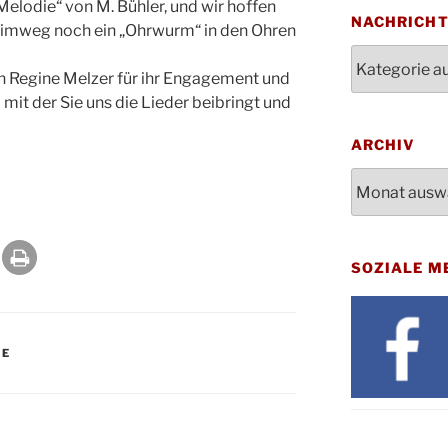
 Melodie“ von M. Bühler, und wir hoffen
Bluts
29.10.
NACHRICH
eimweg noch ein „Ohrwurm“ in den Ohren
Gemei
Nachrichten
Gottes
31.10.
in Regine Melzer für ihr Engagement und
Kirch
 mit der Sie uns die Lieder beibringt und
Konze
08.11.
Stadt
ARCHIV
St. M
12.11.
Archiv
17:00
Geden
15.11.
Fried
Basar
SOZIALE M
21.11.
16:30
Kathar
21.11.
Stadt
TE
Kinde
28.11.
10-12
Adven
28.11.
Rober