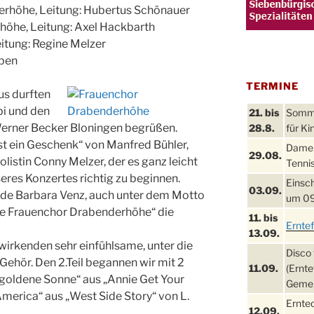
rhöhe, Leitung: Hubertus Schönauer
öhe, Leitung: Axel Hackbarth
itung: Regine Melzer
rben
TERMINE
us durften
bi und den
21. bis
Sommer
Werner Becker Bloningen begrüßen.
28.8.
für Ki
ist ein Geschenk“ von Manfred Bühler,
Damen
29.08.
olistin Conny Melzer, der es ganz leicht
Tennis
seres Konzertes richtig zu beginnen.
Einsch
03.09.
nde Barbara Venz, auch unter dem Motto
um 09
hre Frauenchor Drabenderhöhe“ die
11. bis
Ernte
13.09.
twirkenden sehr einfühlsame, unter die
Disco 
ehör. Den 2.Teil begannen wir mit 2
11.09.
(Ernte
 goldene Sonne“ aus „Annie Get Your
Gemei
merica“ aus „West Side Story“ von L.
Ernte
12.09.