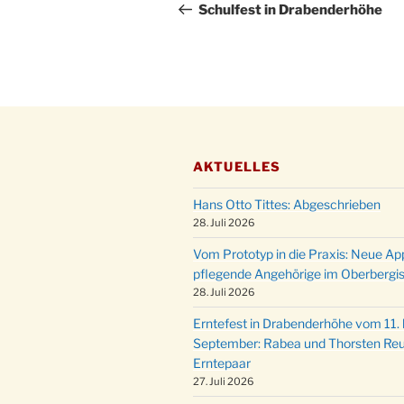
Beitrag
Schulfest in Drabenderhöhe
AKTUELLES
Hans Otto Tittes: Abgeschrieben
28. Juli 2026
Vom Prototyp in die Praxis: Neue Ap
pflegende Angehörige im Oberbergi
28. Juli 2026
Erntefest in Drabenderhöhe vom 11. b
September: Rabea und Thorsten Reu
Erntepaar
27. Juli 2026