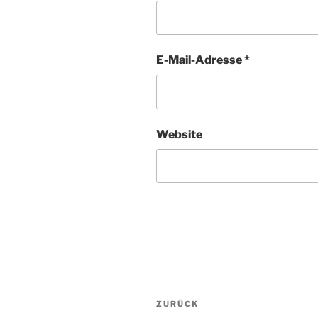
E-Mail-Adresse
*
Website
Beitragsnavigation
Vorheriger
ZURÜCK