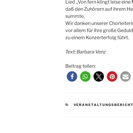
Lied „Von fern klingt leise eine
daß den Zuhörern auf ihrem H
summte.
Wir danken unserer Chorleiter
vor allem für ihre große Geduld
zu einem Konzerterfolg führt.
Text: Barbara Venz
Beitrag teilen:
KATEGORIEN
VERANSTALTUNGSBERICH