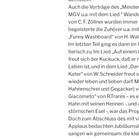
Auch die Vorträge des „Meiste
MGV u.a. mit dem Lied “ Wande
von C. F. Zöllner wurden immer
begeisterte die Zuhörer u.a. mi
„Funny Washboard“ von H. Wal
Im letzten Teil ging es dann 
tierisch zu: Im Lied „Auf eine
freut sich der Kuckuck, daß er
Leben ist, und in dem Lied „Der
Kater“ von W. Schneider freut s
wieder leben und lieben darf.
Hahnenschrei und Gegacker) v
Giacometo“ von R.Trares – es 
Hahn mit seinen Hennen -, und 
störrischen Esel -, war das Pr
Doch zum Abschluss des mit vi
Applaus bedachten Jubiläums
sangen wir gemeinsam: die klei