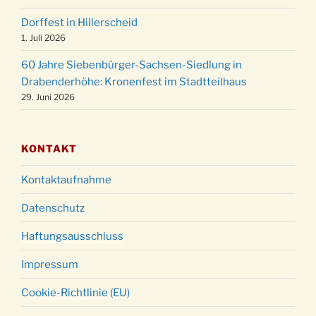
Weihnachtsgottesdienst in der Kirche um
24.12.
15:00 Uhr
Dorffest in Hillerscheid
1. Juli 2026
Weihnachtsgottesdienst in der Kirche um
24.12.
18:00 Uhr
60 Jahre Siebenbürger-Sachsen-Siedlung in
Christmette mit der ev. Jugend in der Kirche
Drabenderhöhe: Kronenfest im Stadtteilhaus
24.12.
29. Juni 2026
um 23:00 Uhr
Gottesdienst zu Silvester in der Kirche um
31.12.
18:00 Uhr
KONTAKT
Kontaktaufnahme
Datenschutz
Haftungsausschluss
Impressum
Cookie-Richtlinie (EU)