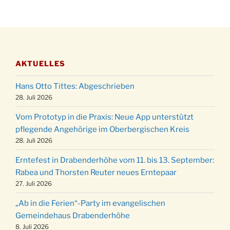
28.11.
12 Uhr
Adventliches Beisammensein am Robert-
28.11.
Gassner-Hof um 15:00 Uhr
Katharinenball der Kreisgruppe im
28.11.
AKTUELLES
Stadtteilhaus um 19:00 Uhr
Adventsfeier des Frauenvereins im Ev.
03.12.
Hans Otto Tittes: Abgeschrieben
Gemeindehaus um 19:00 Uhr
28. Juli 2026
Puer-Natus weihnachtliches Brauchtum am
11.12.
Vom Prototyp in die Praxis: Neue App unterstützt
Robert-Gassner-Hof um 17:00 Uhr
pflegende Angehörige im Oberbergischen Kreis
Kinderbibeltag im Ev. Gemeindehaus von 10-
28. Juli 2026
19.12.
12 Uhr
Erntefest in Drabenderhöhe vom 11. bis 13. September:
Weihnachts-Konzert des Honterus Chors in
20.12.
Rabea und Thorsten Reuter neues Erntepaar
der Kirche um 17:00 Uhr
27. Juli 2026
Familiengottesdienst mit Krippenspiel im Ev.
24.12.
Gemeindehaus um 15:00 Uhr
„Ab in die Ferien“-Party im evangelischen
Gemeindehaus Drabenderhöhe
24.12.
Familiengottesdienst in der FeG um 16 Uhr
8. Juli 2026