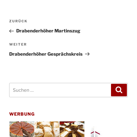
Beitragsnavigation
Vorheriger
ZURÜCK
Beitrag
Drabenderhöher Martinszug
Nächster
WEITER
Beitrag
Drabenderhöher Gesprächskreis
Suchen
Suche
nach:
WERBUNG