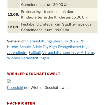
Gemeindehaus um 20:00 Uhr
Erntedankgottesdienst mit dem
12.09.
Kindergarten in der Kirche um 16:30 Uhr
Festabend Erntedank im Stadtteilhaus oder
12.09.
Gemeindehaus um 19:00 Uhr
Umzug und Feier zum Erntedankfest am
13.09.
Siehe auch:
Veranstaltungsüberblick 2026 (PDF)
,
Stadtteilhaus um 14:00 Uhr
Kirche
,
Schule
,
Adele Zay Kiga
,
Evangelischer Kiga
,
Schlagerabend im Stadtteilhaus
Jugendheim
19.09.
,
Fußball
,
Veranstaltungen in der Artfarm
,
Drabenderhöhe
Wiehler Veranstaltungen
25. u.
Oktoberfest im Cafe XXS
26.09.
WIEHLER GESCHÄFTSWELT
Kinderbibeltag im Ev. Gemeindehaus von 10-
26.09.
12 Uhr
Afterwork-Andacht um 18:00 Uhr in der
Übersicht
der Wiehler Geschäftswelt
09.10.
Kirche
Sandmännchen-Gottesdienst in der Kirche
10.10.
NACHRICHTEN