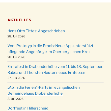
Stadtteilhaus um 19:00 Uhr
Adventsfeier des Frauenvereins im Ev.
03.12.
Gemeindehaus um 19:00 Uhr
AKTUELLES
Puer-Natus weihnachtliches Brauchtum am
11.12.
Robert-Gassner-Hof um 17:00 Uhr
Hans Otto Tittes: Abgeschrieben
Kinderbibeltag im Ev. Gemeindehaus von 10-
28. Juli 2026
19.12.
12 Uhr
Vom Prototyp in die Praxis: Neue App unterstützt
Weihnachts-Konzert des Honterus Chors in
pflegende Angehörige im Oberbergischen Kreis
20.12.
der Kirche um 17:00 Uhr
28. Juli 2026
Familiengottesdienst mit Krippenspiel im Ev.
24.12.
Erntefest in Drabenderhöhe vom 11. bis 13. September:
Gemeindehaus um 15:00 Uhr
Rabea und Thorsten Reuter neues Erntepaar
24.12.
Familiengottesdienst in der FeG um 16 Uhr
27. Juli 2026
Weihnachtsgottesdienst in der Kirche um
24.12.
„Ab in die Ferien“-Party im evangelischen
15:00 Uhr
Gemeindehaus Drabenderhöhe
Weihnachtsgottesdienst in der Kirche um
8. Juli 2026
24.12.
18:00 Uhr
Dorffest in Hillerscheid
Christmette mit der ev. Jugend in der Kirche