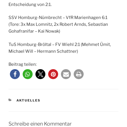
Entscheidung von 2:1.
SSV Homburg-Nümbrecht – VfR Marienhagen 6:1
(Tore: 3x Max Lomnitz, 2x Robert Arnds, Sebastian
Gohafranifar – Kai Nowak)
TuS Homburg-Bröltal – FV Wiehl 2:1 (Mehmet Ümit,
Michael Will – Hermann Schattner)
Beitrag teilen:
KATEGORIEN
AKTUELLES
Schreibe einen Kommentar