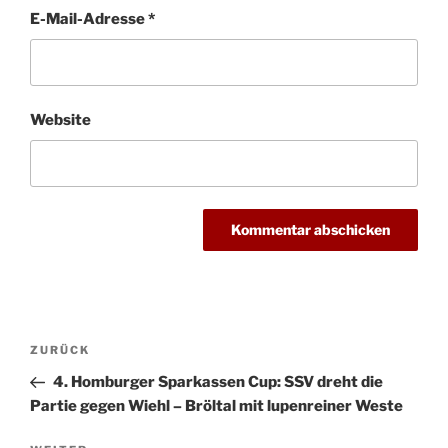
E-Mail-Adresse
*
Website
Beitragsnavigation
Vorheriger
ZURÜCK
Beitrag
4. Homburger Sparkassen Cup: SSV dreht die
Partie gegen Wiehl – Bröltal mit lupenreiner Weste