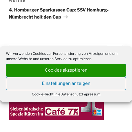
Nächster
WEITER
Beitrag
4. Homburger Sparkassen Cup: SSV Homburg-
Nümbrecht holt den Cup
Suchen
Suche
Wir verwenden Cookies zur Personalisierung von Anzeigen und um
nach:
unsere Website und unseren Service zu optimieren.
Cookies akzeptieren
WERBUNG
Einstellungen anzeigen
Cookie-Richtlinie
Datenschutz
Impressum