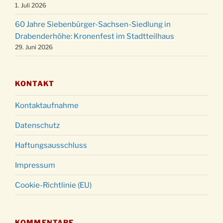
24.12.
1. Juli 2026
um 23:00 Uhr
60 Jahre Siebenbürger-Sachsen-Siedlung in
Gottesdienst zu Silvester in der Kirche um
31.12.
Drabenderhöhe: Kronenfest im Stadtteilhaus
18:00 Uhr
29. Juni 2026
KONTAKT
Kontaktaufnahme
Datenschutz
Haftungsausschluss
Impressum
Cookie-Richtlinie (EU)
KOMMENTARE