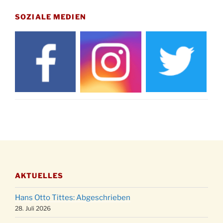
Gedenkfeier zum Volkstrauertag am Friedhof
15.11.
Drabenderhöhe um 11:15 Uhr
SOZIALE MEDIEN
21.11.
Basar im Ev. Gemeindehaus von 14-16:30 Uhr
Katharinenball des Honterus Chors im
21.11.
Stadtteilhaus um 19:00 Uhr
Kinderbibeltag im Ev. Gemeindehaus von 10-
28.11.
12 Uhr
Adventliches Beisammensein am Robert-
28.11.
Gassner-Hof um 15:00 Uhr
Katharinenball der Kreisgruppe im
28.11.
Stadtteilhaus um 19:00 Uhr
Adventsfeier des Frauenvereins im Ev.
03.12.
Gemeindehaus um 19:00 Uhr
AKTUELLES
Puer-Natus weihnachtliches Brauchtum am
11.12.
Robert-Gassner-Hof um 17:00 Uhr
Hans Otto Tittes: Abgeschrieben
Kinderbibeltag im Ev. Gemeindehaus von 10-
28. Juli 2026
19.12.
12 Uhr