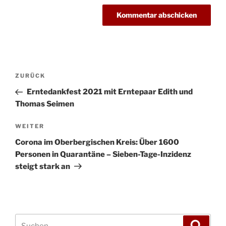
Beitragsnavigation
Vorheriger
ZURÜCK
Beitrag
Erntedankfest 2021 mit Erntepaar Edith und
Thomas Seimen
Nächster
WEITER
Beitrag
Corona im Oberbergischen Kreis: Über 1600
Personen in Quarantäne – Sieben-Tage-Inzidenz
steigt stark an
Suchen
Suche