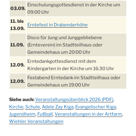
Einschulungsgottesdienst in der Kirche um
03.09.
09:00 Uhr
11. bis
Erntefest in Drabenderhöhe
13.09.
Disco für Jung und Junggebliebene
11.09.
(Ernteverein) im Stadtteilhaus oder
Gemeindehaus um 20:00 Uhr
Erntedankgottesdienst mit dem
12.09.
Kindergarten in der Kirche um 16:30 Uhr
Festabend Erntedank im Stadtteilhaus oder
12.09.
Gemeindehaus um 19:00 Uhr
Umzug und Feier zum Erntedankfest am
13.09.
Siehe auch:
Veranstaltungsüberblick 2026 (PDF)
,
Stadtteilhaus um 14:00 Uhr
Kirche
,
Schule
,
Adele Zay Kiga
,
Evangelischer Kiga
,
Schlagerabend im Stadtteilhaus
Jugendheim
19.09.
,
Fußball
,
Veranstaltungen in der Artfarm
,
Drabenderhöhe
Wiehler Veranstaltungen
25. u.
Oktoberfest im Cafe XXS
26.09.