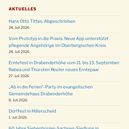
Gemeindehaus um 19:00 Uhr
AKTUELLES
Puer-Natus weihnachtliches Brauchtum am
11.12.
Robert-Gassner-Hof um 17:00 Uhr
Hans Otto Tittes: Abgeschrieben
Kinderbibeltag im Ev. Gemeindehaus von 10-
28. Juli 2026
19.12.
12 Uhr
Vom Prototyp in die Praxis: Neue App unterstützt
Weihnachts-Konzert des Honterus Chors in
pflegende Angehörige im Oberbergischen Kreis
20.12.
der Kirche um 17:00 Uhr
28. Juli 2026
Familiengottesdienst mit Krippenspiel im Ev.
24.12.
Erntefest in Drabenderhöhe vom 11. bis 13. September:
Gemeindehaus um 15:00 Uhr
Rabea und Thorsten Reuter neues Erntepaar
24.12.
Familiengottesdienst in der FeG um 16 Uhr
27. Juli 2026
Weihnachtsgottesdienst in der Kirche um
24.12.
„Ab in die Ferien“-Party im evangelischen
15:00 Uhr
Gemeindehaus Drabenderhöhe
Weihnachtsgottesdienst in der Kirche um
8. Juli 2026
24.12.
18:00 Uhr
Dorffest in Hillerscheid
Christmette mit der ev. Jugend in der Kirche
24.12.
1. Juli 2026
um 23:00 Uhr
60 Jahre Siebenbürger-Sachsen-Siedlung in
Gottesdienst zu Silvester in der Kirche um