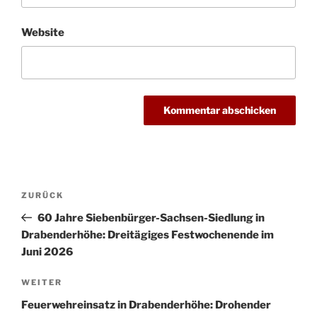
Website
Beitragsnavigation
Vorheriger
ZURÜCK
Beitrag
60 Jahre Siebenbürger-Sachsen-Siedlung in
Drabenderhöhe: Dreitägiges Festwochenende im
Juni 2026
Nächster
WEITER
Beitrag
Feuerwehreinsatz in Drabenderhöhe: Drohender