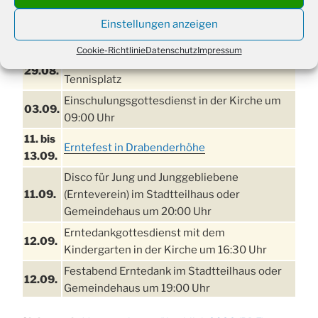
21. bis
Sommerfreizeit der Ev. Jugend in Berlin für
Einstellungen anzeigen
28.8.
Kinder ab 13 Jahren
Cookie-Richtlinie
Datenschutz
Impressum
Damen Doppel - Turnier des TC77 am
29.08.
Tennisplatz
Einschulungsgottesdienst in der Kirche um
03.09.
09:00 Uhr
11. bis
Erntefest in Drabenderhöhe
13.09.
Disco für Jung und Junggebliebene
11.09.
(Ernteverein) im Stadtteilhaus oder
Gemeindehaus um 20:00 Uhr
Erntedankgottesdienst mit dem
12.09.
Kindergarten in der Kirche um 16:30 Uhr
Festabend Erntedank im Stadtteilhaus oder
12.09.
Gemeindehaus um 19:00 Uhr
Umzug und Feier zum Erntedankfest am
13.09.