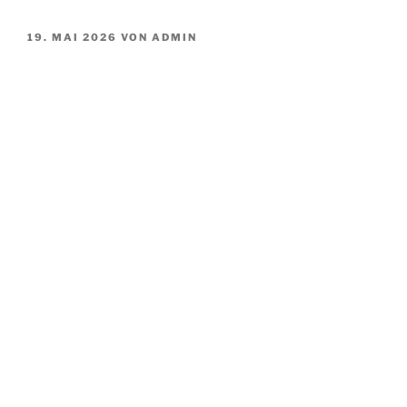
VERÖFFENTLICHT
19. MAI 2026
VON
ADMIN
AM