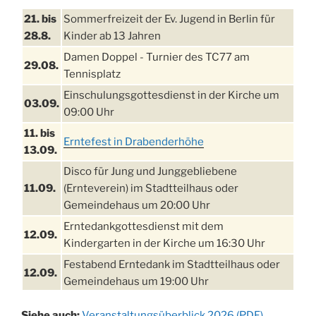
21. bis
Sommerfreizeit der Ev. Jugend in Berlin für
28.8.
Kinder ab 13 Jahren
Damen Doppel - Turnier des TC77 am
29.08.
Tennisplatz
Einschulungsgottesdienst in der Kirche um
03.09.
09:00 Uhr
11. bis
Erntefest in Drabenderhöhe
13.09.
Disco für Jung und Junggebliebene
11.09.
(Ernteverein) im Stadtteilhaus oder
Gemeindehaus um 20:00 Uhr
Erntedankgottesdienst mit dem
12.09.
Kindergarten in der Kirche um 16:30 Uhr
Festabend Erntedank im Stadtteilhaus oder
12.09.
Gemeindehaus um 19:00 Uhr
Umzug und Feier zum Erntedankfest am
13.09.
Siehe auch:
Veranstaltungsüberblick 2026 (PDF)
,