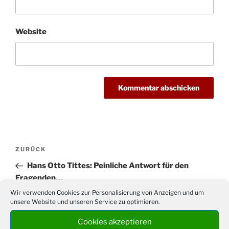
Website
Beitragsnavigation
Vorheriger
ZURÜCK
Beitrag
Hans Otto Tittes: Peinliche Antwort für den
Fragenden…
Wir verwenden Cookies zur Personalisierung von Anzeigen und um
Nächster
WEITER
unsere Website und unseren Service zu optimieren.
Beitrag
[Aktualisiert] Achtung! Der Decken-Kinderflohmarkt
Cookies akzeptieren
im Nösnerlandpark fällt aus!