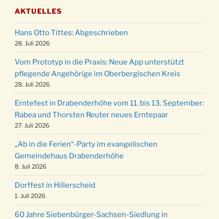
Gemeindehaus um 19:00 Uhr
AKTUELLES
Puer-Natus weihnachtliches Brauchtum am
11.12.
Robert-Gassner-Hof um 17:00 Uhr
Hans Otto Tittes: Abgeschrieben
Kinderbibeltag im Ev. Gemeindehaus von 10-
28. Juli 2026
19.12.
12 Uhr
Vom Prototyp in die Praxis: Neue App unterstützt
Weihnachts-Konzert des Honterus Chors in
pflegende Angehörige im Oberbergischen Kreis
20.12.
der Kirche um 17:00 Uhr
28. Juli 2026
Familiengottesdienst mit Krippenspiel im Ev.
24.12.
Erntefest in Drabenderhöhe vom 11. bis 13. September:
Gemeindehaus um 15:00 Uhr
Rabea und Thorsten Reuter neues Erntepaar
24.12.
Familiengottesdienst in der FeG um 16 Uhr
27. Juli 2026
Weihnachtsgottesdienst in der Kirche um
24.12.
„Ab in die Ferien“-Party im evangelischen
15:00 Uhr
Gemeindehaus Drabenderhöhe
Weihnachtsgottesdienst in der Kirche um
8. Juli 2026
24.12.
18:00 Uhr
Dorffest in Hillerscheid
Christmette mit der ev. Jugend in der Kirche
24.12.
1. Juli 2026
um 23:00 Uhr
60 Jahre Siebenbürger-Sachsen-Siedlung in
Gottesdienst zu Silvester in der Kirche um