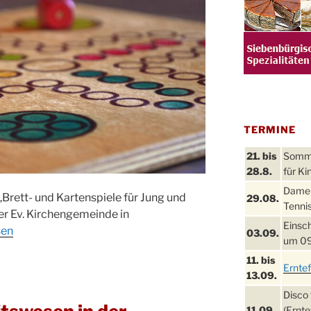
TERMINE
21. bis
Sommer
28.8.
für Ki
Damen
Brett- und Kartenspiele für Jung und
29.08.
Tennis
er Ev. Kirchengemeinde in
Einsch
sen
03.09.
um 09
11. bis
Ernte
13.09.
erhöhe:
Disco 
11.09.
(Ernte