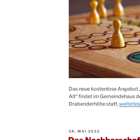
Das neue kostenlose Angebot „
Alt“ findet im Gemeindehaus d
„Neues
Drabenderhöhe statt.
weiterle
Angebot
in
Drabend
VERÖFFENTLICHT
28. MAI 2022
Brett-
AM