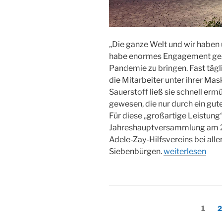
„Die ganze Welt und wir haben 
habe enormes Engagement geze
Pandemie zu bringen. Fast tägl
die Mitarbeiter unter ihrer Ma
Sauerstoff ließ sie schnell er
gewesen, die nur durch ein gut
Für diese „großartige Leistung
Jahreshauptversammlung am 21
Adele-Zay-Hilfsvereins bei all
„Jahreshauptv
Siebenbürgen.
weiterlesen
des
Adele-
Zay-
Vereins:
Seitennummerieru
Seite
S
1
2
Große