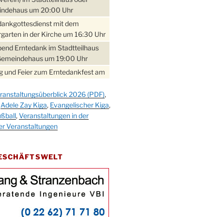
ndehaus um 20:00 Uhr
dankgottesdienst mit dem
garten in der Kirche um 16:30 Uhr
bend Erntedank im Stadtteilhaus
Gemeindehaus um 19:00 Uhr
 und Feier zum Erntedankfest am
teilhaus um 14:00 Uhr
ranstaltungsüberblick 2026 (PDF)
,
gerabend im Stadtteilhaus
,
Adele Zay Kiga
,
Evangelischer Kiga
,
nderhöhe
ßball
,
Veranstaltungen in der
erfest im Cafe XXS
er Veranstaltungen
rbibeltag im Ev. Gemeindehaus von
 Uhr
GESCHÄFTSWELT
work-Andacht um 18:00 Uhr in der
e
ännchen-Gottesdienst in der
e oder im Ev. Gemeindehaus um
 Uhr