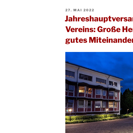
Zay-
VERÖFFENTLICHT
27. MAI 2022
Verein:
AM
Jahreshauptversa
Jubiläumsfeier
im
Vereins: Große H
Haus
gutes Miteinander
Siebenbürgen“