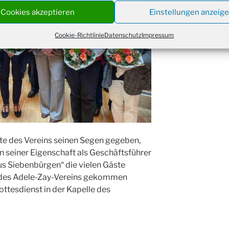
Cookies akzeptieren
Einstellungen anzeig
Weihn
24.12.
18:00
Cookie-Richtlinie
Datenschutz
Impressum
Christ
24.12.
Kirch
Gottes
31.12.
um 18
te des Vereins seinen Segen gegeben,
in seiner Eigenschaft als Geschäftsführer
us Siebenbürgen“ die vielen Gäste
r des Adele-Zay-Vereins gekommen
ttesdienst in der Kapelle des