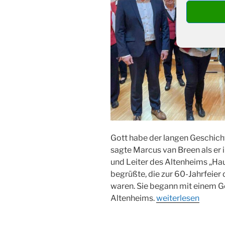
Gott habe der langen Geschich
sagte Marcus van Breen als er 
und Leiter des Altenheims „Ha
begrüßte, die zur 60-Jahrfeie
waren. Sie begann mit einem Go
„60
Altenheims.
weiterlesen
Jahre
Adele-