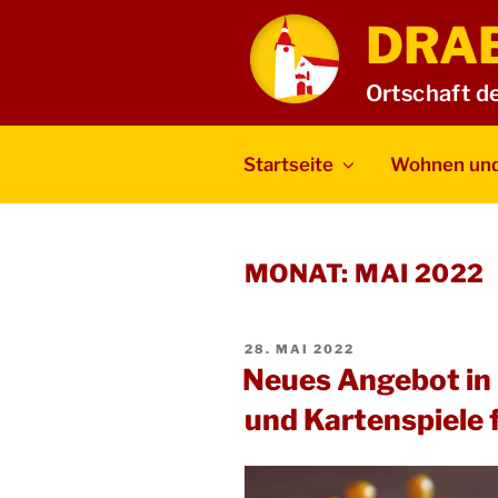
Zum
DRA
Inhalt
springen
Ortschaft d
Startseite
Wohnen und
MONAT:
MAI 2022
VERÖFFENTLICHT
28. MAI 2022
AM
Neues Angebot in
und Kartenspiele 