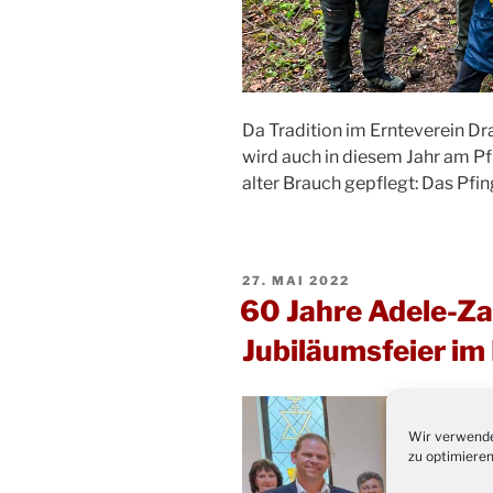
Da Tradition im Ernteverein D
wird auch in diesem Jahr am Pf
alter Brauch gepflegt: Das Pfi
VERÖFFENTLICHT
27. MAI 2022
AM
60 Jahre Adele-Za
Jubiläumsfeier i
Wir verwende
zu optimieren