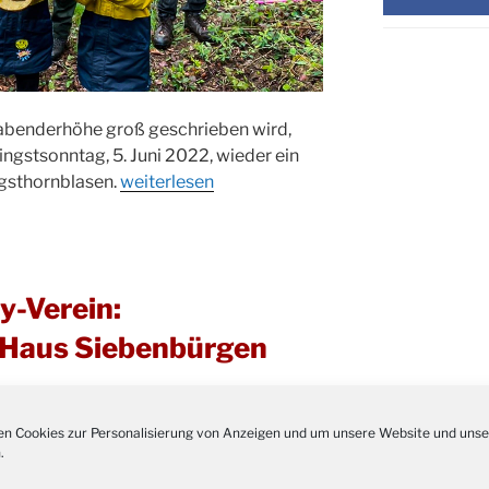
Adven
28.11.
Rober
Kathar
28.11.
Stadt
rabenderhöhe groß geschrieben wird,
Advent
03.12.
ingstsonntag, 5. Juni 2022, wieder ein
Gemei
„Pfingsthornblasen
ngsthornblasen.
weiterlesen
Puer-
11.12.
in
am Ro
Drabenderhöhe“
Kinde
19.12.
10-12
Weihn
y-Verein:
20.12.
in der
m Haus Siebenbürgen
Famili
24.12.
Ev. G
Famili
24.12.
Uhr
n Cookies zur Personalisierung von Anzeigen und um unsere Website und unse
.
Weihn
24.12.
15:00