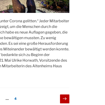
unter Corona gelitten.“ Jeder Mitarbeiter
igt, um die Menschen durch die
ich habe es neue Auflagen gegeben, die
ske bewältigen mussten. Zu wenig
müden. Es sei eine große Herausforderung
es Miteinander bewältigt werden konnte.
“ bedankte sich zu Beginn der
. Mai Ulrike Horwath, Vorsitzende des
en Mitarbeiterin des Altenheims Haus
ersammlung
ng
Nächste
eite
Seite
…
4
Seite