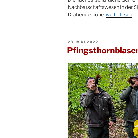
Nachbarschaftswesen in der S
„Das
Drabenderhöhe.
weiterlesen
Nachbarschaf
in
der
VERÖFFENTLICHT
28. MAI 2022
Siebenbürger-
AM
Pfingsthornblase
Sachsen-
Siedlung“